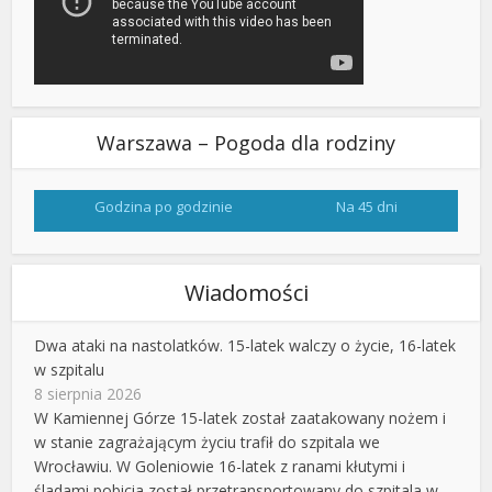
Warszawa – Pogoda dla rodziny
Godzina po godzinie
Na 45 dni
Wiadomości
Dwa ataki na nastolatków. 15-latek walczy o życie, 16-latek
w szpitalu
8 sierpnia 2026
W Kamiennej Górze 15-latek został zaatakowany nożem i
w stanie zagrażającym życiu trafił do szpitala we
Wrocławiu. W Goleniowie 16-latek z ranami kłutymi i
śladami pobicia został przetransportowany do szpitala w