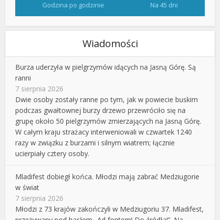
Godzina po godzinie
Na 45 dni
Wiadomości
Burza uderzyła w pielgrzymów idących na Jasną Górę. Są
ranni
7 sierpnia 2026
Dwie osoby zostały ranne po tym, jak w powiecie buskim
podczas gwałtownej burzy drzewo przewróciło się na
grupę około 50 pielgrzymów zmierzających na Jasną Górę.
W całym kraju strażacy interweniowali w czwartek 1240
razy w związku z burzami i silnym wiatrem; łącznie
ucierpiały cztery osoby.
Mladifest dobiegł końca. Młodzi mają zabrać Medziugorie
w świat
7 sierpnia 2026
Młodzi z 73 krajów zakończyli w Medziugoriu 37. Mladifest,
przeżywany pod hasłem „Ad fontem! Do źródła!”. Na