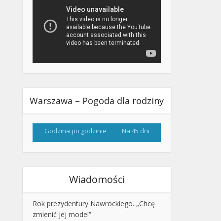
Warszawa – Pogoda dla rodziny
Godzina po godzinie
Na 45 dni
Wiadomości
Rok prezydentury Nawrockiego. „Chcę
zmienić jej model”