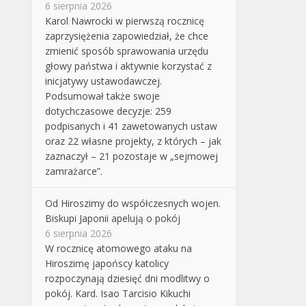
6 sierpnia 2026
Karol Nawrocki w pierwszą rocznicę
zaprzysiężenia zapowiedział, że chce
zmienić sposób sprawowania urzędu
głowy państwa i aktywnie korzystać z
inicjatywy ustawodawczej.
Podsumował także swoje
dotychczasowe decyzje: 259
podpisanych i 41 zawetowanych ustaw
oraz 22 własne projekty, z których – jak
zaznaczył – 21 pozostaje w „sejmowej
zamrażarce”.
Od Hiroszimy do współczesnych wojen.
Biskupi Japonii apelują o pokój
6 sierpnia 2026
W rocznicę atomowego ataku na
Hiroszimę japońscy katolicy
rozpoczynają dziesięć dni modlitwy o
pokój. Kard. Isao Tarcisio Kikuchi