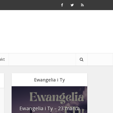
akt
Ewangelia i Ty
nia
Ewangelia i Ty – 23 marca
Ewangeli