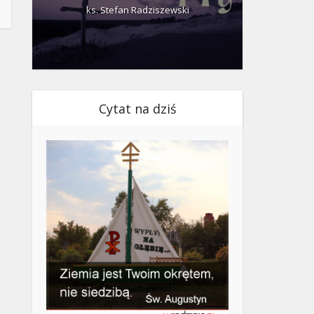
ks. Stefan Radziszewski
ks.
Cytat na dziś