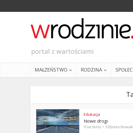
portal z wartościami
MAŁŻEŃSTWO
RODZINA
SPOŁE
T
Edukacja
Nowe drogi
Ewangeli
9 lat temu
Elżbieta Nowak