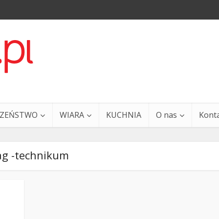
CZEŃSTWO
WIARA
KUCHNIA
O nas
Kont
ag -technikum
a i Ty – 29 grudnia
Ewangelia i Ty – 27 grud