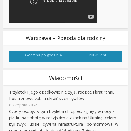
Warszawa – Pogoda dla rodziny
Godzina po godzinie
Na 45 dni
Wiadomości
Trzylatek i jego dziadkowie nie żyją, rodzice i brat ranni.
Rosja znowu zabija ukraińskich cywilów
8 sierpnia 2026
Cztery osoby, w tym trzyletni chłopiec, zginęły w nocy z
piątku na sobotę w rosyjskich atakach na Ukrainę; celem
byli zwykli ludzie i cywilna infrastruktura - poinformował w
sobotę prezydent Ukrainy Wołodymyr Zełenski.