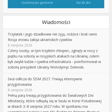
Godzina po godzinie
Na 45 dni
Wiadomości
Trzylatek i jego dziadkowie nie żyją, rodzice i brat ranni.
Rosja znowu zabija ukraińskich cywilów
8 sierpnia 2026
Cztery osoby, w tym trzyletni chłopiec, zginęły w nocy z
piątku na sobotę w rosyjskich atakach na Ukrainę; celem
byli zwykli ludzie i cywilna infrastruktura - poinformował w
sobotę prezydent Ukrainy Wołodymyr Zełenski.
Seul odlicza do ŚDM 2027. Trwają intensywne
przygotowania
8 sierpnia 2026
Pełną parą trwają przygotowania do Światowych Dni
Młodzieży, które odbędą się w Seulu w Korei Południowej
w dniach 3–8 sierpnia 2027 roku. W spotkaniu ma
uczestniczyć papież Leon XIV. Będzie to dopiero druga w