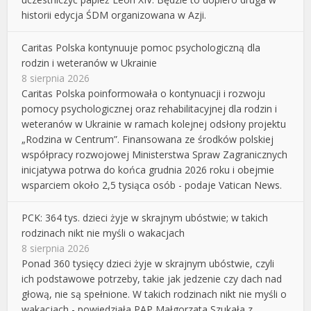
historii edycja ŚDM organizowana w Azji.
Caritas Polska kontynuuje pomoc psychologiczną dla
rodzin i weteranów w Ukrainie
8 sierpnia 2026
Caritas Polska poinformowała o kontynuacji i rozwoju
pomocy psychologicznej oraz rehabilitacyjnej dla rodzin i
weteranów w Ukrainie w ramach kolejnej odsłony projektu
„Rodzina w Centrum”. Finansowana ze środków polskiej
współpracy rozwojowej Ministerstwa Spraw Zagranicznych
inicjatywa potrwa do końca grudnia 2026 roku i obejmie
wsparciem około 2,5 tysiąca osób - podaje Vatican News.
PCK: 364 tys. dzieci żyje w skrajnym ubóstwie; w takich
rodzinach nikt nie myśli o wakacjach
8 sierpnia 2026
Ponad 360 tysięcy dzieci żyje w skrajnym ubóstwie, czyli
ich podstawowe potrzeby, takie jak jedzenie czy dach nad
głową, nie są spełnione. W takich rodzinach nikt nie myśli o
wakacjach - powiedziała PAP Małgorzata Szukała z