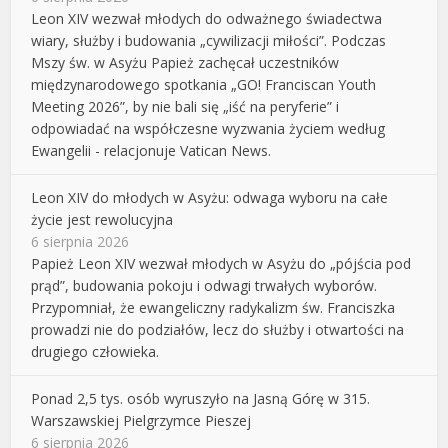
Leon XIV wezwał młodych do odważnego świadectwa
wiary, służby i budowania „cywilizacji miłości”. Podczas
Mszy św. w Asyżu Papież zachęcał uczestników
międzynarodowego spotkania „GO! Franciscan Youth
Meeting 2026”, by nie bali się „iść na peryferie” i
odpowiadać na współczesne wyzwania życiem według
Ewangelii - relacjonuje Vatican News.
Leon XIV do młodych w Asyżu: odwaga wyboru na całe
życie jest rewolucyjna
6 sierpnia 2026
Papież Leon XIV wezwał młodych w Asyżu do „pójścia pod
prąd”, budowania pokoju i odwagi trwałych wyborów.
Przypomniał, że ewangeliczny radykalizm św. Franciszka
prowadzi nie do podziałów, lecz do służby i otwartości na
drugiego człowieka.
Ponad 2,5 tys. osób wyruszyło na Jasną Górę w 315.
Warszawskiej Pielgrzymce Pieszej
6 sierpnia 2026