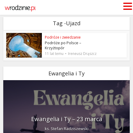
Tag -Ujazd
Podróże i zwiedzanie
Podróże po Polsce –
Krzyżtopór
11 lat temu
Ireneusz Drąszcz
Ewangelia i Ty
Ewangelia i Ty – 23 marca
ks. Stefan Radziszewski