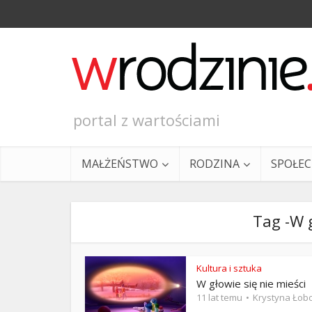
portal z wartościami
MAŁŻEŃSTWO
RODZINA
SPOŁE
Tag -W g
Kultura i sztuka
W głowie się nie mieści
Ewangeli
11 lat temu
Krystyna Łob