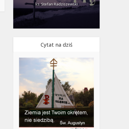
ks. Stefan Radziszewski
ks.
Cytat na dziś