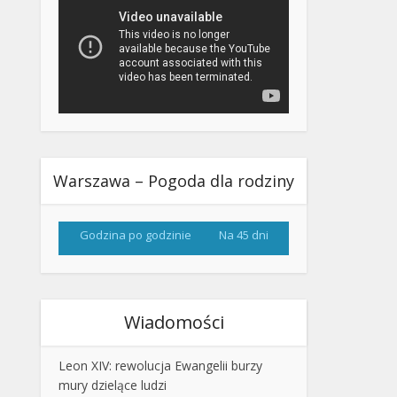
Warszawa – Pogoda dla rodziny
Godzina po godzinie
Na 45 dni
Wiadomości
Leon XIV: rewolucja Ewangelii burzy
mury dzielące ludzi