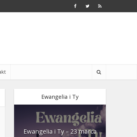
akt
Ewangelia i Ty
nia
Ewangelia i Ty – 23 marca
Ewangeli