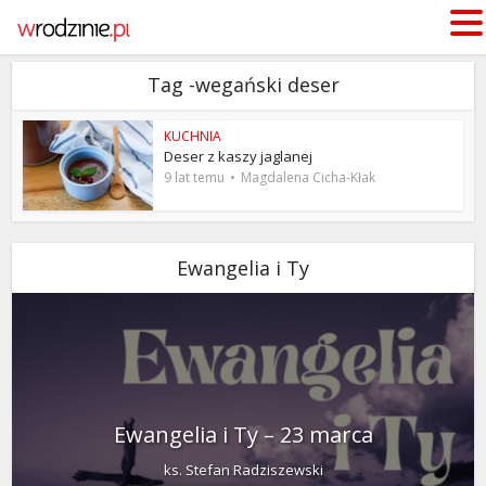
Tag -wegański deser
KUCHNIA
Deser z kaszy jaglanej
9 lat temu
Magdalena Cicha-Kłak
Ewangelia i Ty
Ewangelia i Ty – 23 marca
ks. Stefan Radziszewski