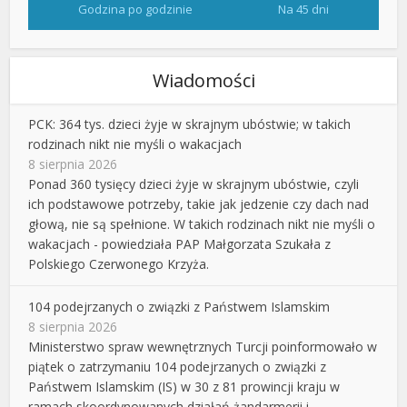
Godzina po godzinie
Na 45 dni
Wiadomości
PCK: 364 tys. dzieci żyje w skrajnym ubóstwie; w takich
rodzinach nikt nie myśli o wakacjach
8 sierpnia 2026
Ponad 360 tysięcy dzieci żyje w skrajnym ubóstwie, czyli
ich podstawowe potrzeby, takie jak jedzenie czy dach nad
głową, nie są spełnione. W takich rodzinach nikt nie myśli o
wakacjach - powiedziała PAP Małgorzata Szukała z
Polskiego Czerwonego Krzyża.
104 podejrzanych o związki z Państwem Islamskim
8 sierpnia 2026
Ministerstwo spraw wewnętrznych Turcji poinformowało w
piątek o zatrzymaniu 104 podejrzanych o związki z
Państwem Islamskim (IS) w 30 z 81 prowincji kraju w
ramach skoordynowanych działań żandarmerii i