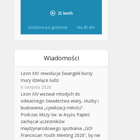
Godzina po godzinie
Na 45 dni
Wiadomości
Leon XIV: rewolucja Ewangelii burzy
mury dzielące ludzi
6 sierpnia 2026
Leon XIV wezwał młodych do
odważnego świadectwa wiary, służby i
budowania „cywilizacji miłości”.
Podczas Mszy św. w Asyżu Papież
zachęcał uczestników
międzynarodowego spotkania „GO!
Franciscan Youth Meeting 2026”, by nie