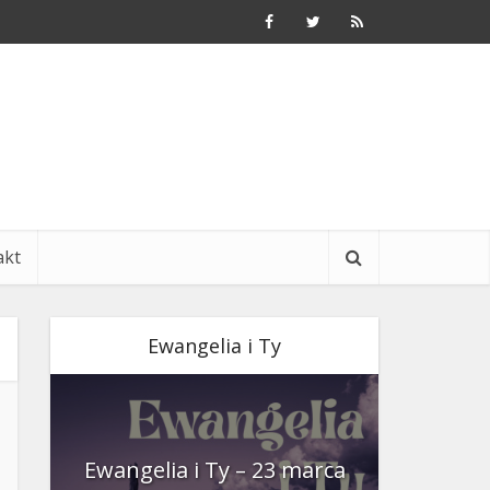
akt
Ewangelia i Ty
nia
Ewangelia i Ty – 23 marca
Ewangeli