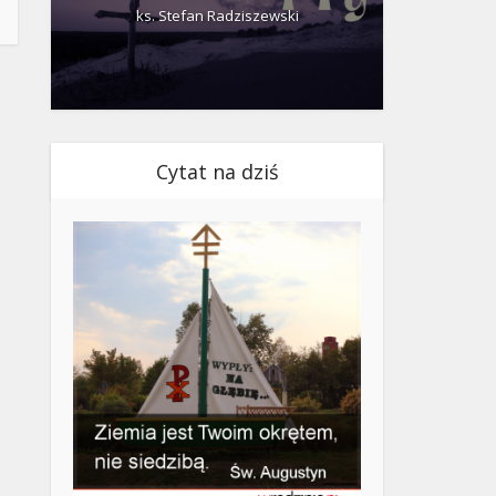
ks. Stefan Radziszewski
ks.
Cytat na dziś