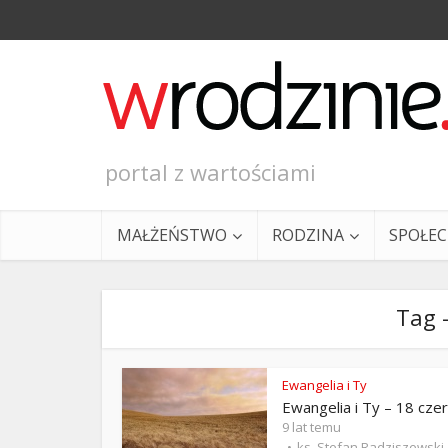
portal z wartościami
MAŁŻEŃSTWO
RODZINA
SPOŁE
Tag 
Ewangelia i Ty
Ewangelia i Ty – 18 cze
Ewangeli
9 lat temu
ks. Stefan Radziszewski