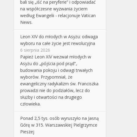
bali się „iść na peryferie” i odpowiadać
na współczesne wyzwania życiem
według Ewangelii - relacjonuje Vatican
News.
Leon XIV do młodych w Asyżu: odwaga
wyboru na całe życie jest rewolucyjna
6 sierpnia 2026
Papież Leon XIV wezwał młodych w
Asyżu do „pójścia pod prąd”,
budowania pokoju i odwagi trwałych
wyborów. Przypomniał, że
ewangeliczny radykalizm św. Franciszka
prowadzi nie do podziałów, lecz do
służby i otwartości na drugiego
człowieka.
Ponad 2,5 tys. osób wyruszyło na Jasną
Górę w 315. Warszawskiej Pielgrzymce
Pieszej