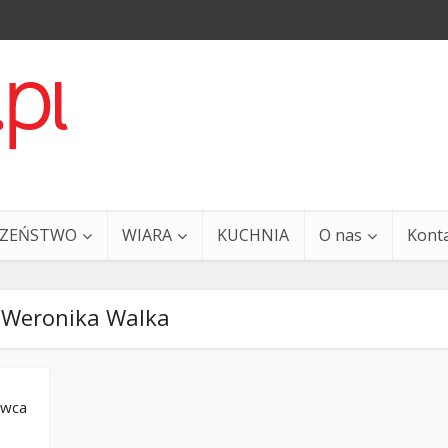
CZEŃSTWO
WIARA
KUCHNIA
O nas
Kont
-Weronika Walka
rwca
a i Ty – 29 grudnia
Ewangelia i Ty – 27 grud