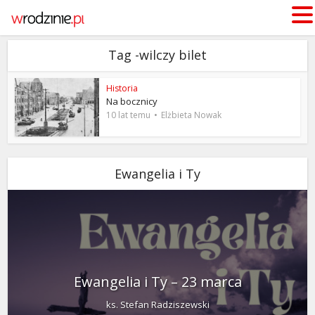
Tag -wilczy bilet
Historia
Na bocznicy
10 lat temu
Elżbieta Nowak
Ewangelia i Ty
Ewangelia i Ty – 23 marca
ks. Stefan Radziszewski