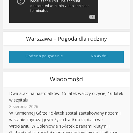
Warszawa – Pogoda dla rodziny
Godzina po godzinie
Na 45 dni
Wiadomości
Dwa ataki na nastolatków. 15-latek walczy o życie, 16-latek
w szpitalu
8 sierpnia 2026
W Kamiennej Górze 15-latek został zaatakowany nożem i
w stanie zagrażającym życiu trafił do szpitala we
Wrocławiu. W Goleniowie 16-latek z ranami kłutymi i
śladami pobicia został przetransportowany do szpitala w