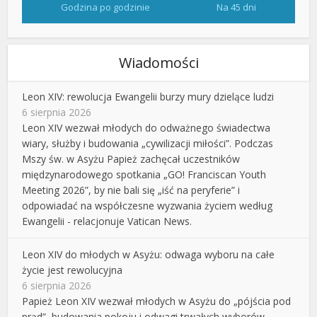
Godzina po godzinie
Na 45 dni
Wiadomości
Leon XIV: rewolucja Ewangelii burzy mury dzielące ludzi
6 sierpnia 2026
Leon XIV wezwał młodych do odważnego świadectwa
wiary, służby i budowania „cywilizacji miłości”. Podczas
Mszy św. w Asyżu Papież zachęcał uczestników
międzynarodowego spotkania „GO! Franciscan Youth
Meeting 2026”, by nie bali się „iść na peryferie” i
odpowiadać na współczesne wyzwania życiem według
Ewangelii - relacjonuje Vatican News.
Leon XIV do młodych w Asyżu: odwaga wyboru na całe
życie jest rewolucyjna
6 sierpnia 2026
Papież Leon XIV wezwał młodych w Asyżu do „pójścia pod
prąd”, budowania pokoju i odwagi trwałych wyborów.