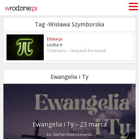
Tag -Wisława Szymborska
Edukacja
Liczba π
10 lat temu
Wojciech Porzuczek
Ewangelia i Ty
Ewangelia i Ty – 23 marca
ks. Stefan Radziszewski