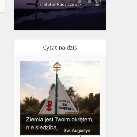
ks. Stefan Radziszewski
ks.
Cytat na dziś