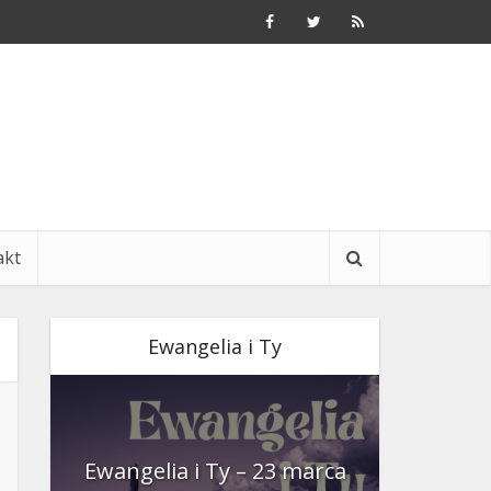
akt
Ewangelia i Ty
nia
Ewangelia i Ty – 23 marca
Ewangeli