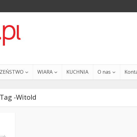
CZEŃSTWO
WIARA
KUCHNIA
O nas
Kont
Tag -Witold
a i Ty – 29 grudnia
Ewangelia i Ty – 27 grud
siak