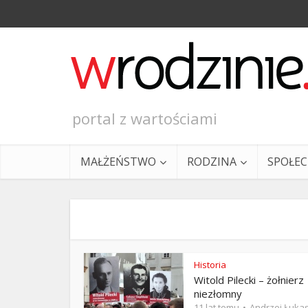
portal z wartościami
MAŁŻEŃSTWO
RODZINA
SPOŁE
Historia
Witold Pilecki – żołnierz
Ewangeli
niezłomny
11 lat temu
Andrzej Łuka