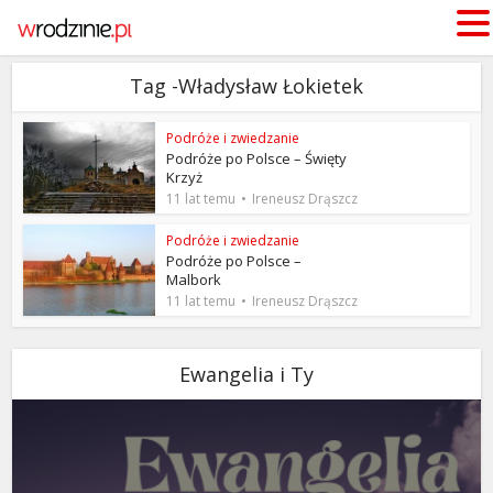
Tag -Władysław Łokietek
Podróże i zwiedzanie
Podróże po Polsce – Święty
Krzyż
11 lat temu
Ireneusz Drąszcz
Podróże i zwiedzanie
Podróże po Polsce –
Malbork
11 lat temu
Ireneusz Drąszcz
Ewangelia i Ty