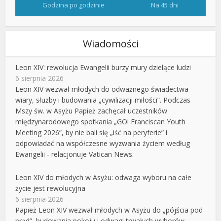
Godzina po godzinie
Na 45 dni
Wiadomości
Leon XIV: rewolucja Ewangelii burzy mury dzielące ludzi
6 sierpnia 2026
Leon XIV wezwał młodych do odważnego świadectwa
wiary, służby i budowania „cywilizacji miłości”. Podczas
Mszy św. w Asyżu Papież zachęcał uczestników
międzynarodowego spotkania „GO! Franciscan Youth
Meeting 2026”, by nie bali się „iść na peryferie” i
odpowiadać na współczesne wyzwania życiem według
Ewangelii - relacjonuje Vatican News.
Leon XIV do młodych w Asyżu: odwaga wyboru na całe
życie jest rewolucyjna
6 sierpnia 2026
Papież Leon XIV wezwał młodych w Asyżu do „pójścia pod
prąd”, budowania pokoju i odwagi trwałych wyborów.