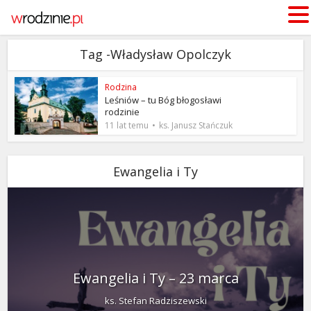
Tag -Władysław Opolczyk
Rodzina
Leśniów – tu Bóg błogosławi
rodzinie
11 lat temu
ks. Janusz Stańczuk
Ewangelia i Ty
Ewangelia i Ty – 23 marca
ks. Stefan Radziszewski