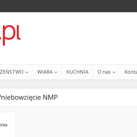
CZEŃSTWO
WIARA
KUCHNIA
O nas
Kont
Wniebowzięcie NMP
pnia
a i Ty – 29 grudnia
Ewangelia i Ty – 27 grud