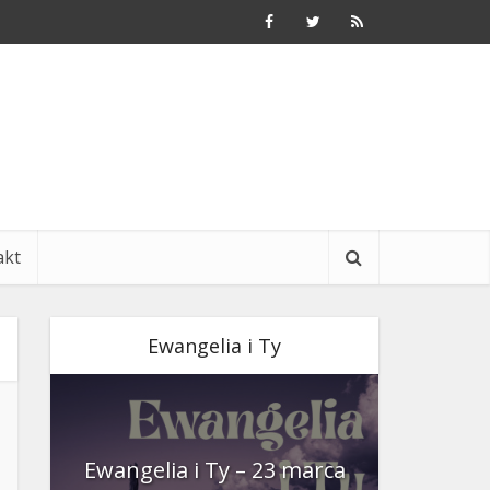
akt
Ewangelia i Ty
nia
Ewangelia i Ty – 23 marca
Ewangeli