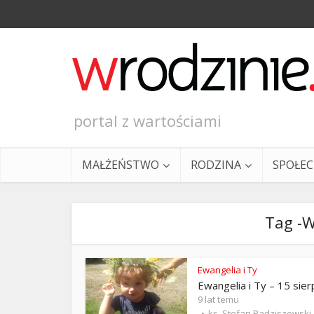
portal z wartościami
MAŁŻEŃSTWO
RODZINA
SPOŁE
Tag -
Ewangelia i Ty
Ewangelia i Ty – 15 sier
Ewangeli
9 lat temu
ks. Stefan Radziszewski