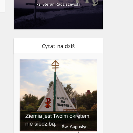
ks. Stefan Radziszewski
ks.
Cytat na dziś