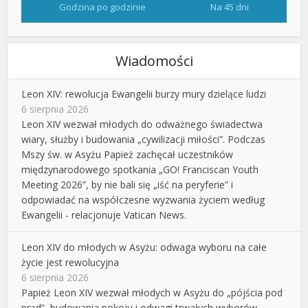
Godzina po godzinie
Na 45 dni
Wiadomości
Leon XIV: rewolucja Ewangelii burzy mury dzielące ludzi
6 sierpnia 2026
Leon XIV wezwał młodych do odważnego świadectwa
wiary, służby i budowania „cywilizacji miłości”. Podczas
Mszy św. w Asyżu Papież zachęcał uczestników
międzynarodowego spotkania „GO! Franciscan Youth
Meeting 2026”, by nie bali się „iść na peryferie” i
odpowiadać na współczesne wyzwania życiem według
Ewangelii - relacjonuje Vatican News.
Leon XIV do młodych w Asyżu: odwaga wyboru na całe
życie jest rewolucyjna
6 sierpnia 2026
Papież Leon XIV wezwał młodych w Asyżu do „pójścia pod
prąd”, budowania pokoju i odwagi trwałych wyborów.