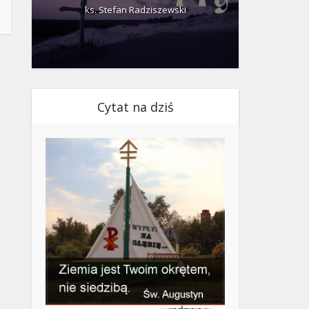
ks. Stefan Radziszewski
ks.
Cytat na dziś