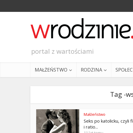
portal z wartościami
MAŁŻEŃSTWO
RODZINA
SPOŁE
Tag -ws
Małżeństwo
Seks po katolicku, czyli 
Ewangeli
i ratio...
11 lat temu