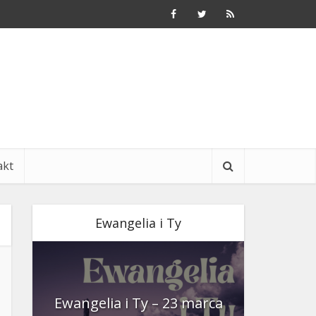
akt
Ewangelia i Ty
nia
Ewangelia i Ty – 23 marca
Ewangeli