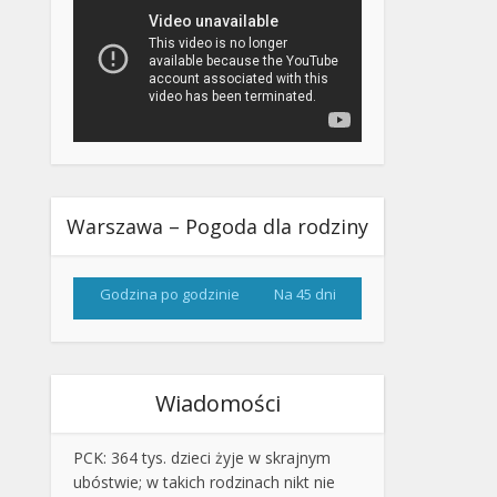
Warszawa – Pogoda dla rodziny
Godzina po godzinie
Na 45 dni
Wiadomości
PCK: 364 tys. dzieci żyje w skrajnym
ubóstwie; w takich rodzinach nikt nie