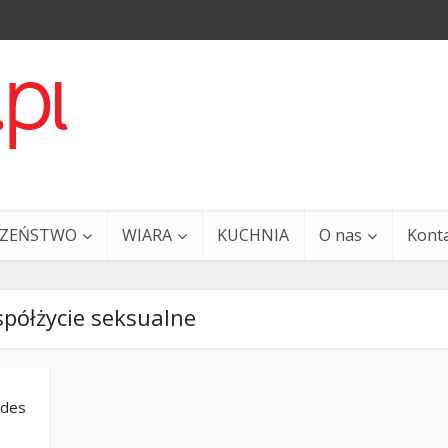
CZEŃSTWO
WIARA
KUCHNIA
O nas
Kont
półżycie seksualne
fides
a i Ty – 29 grudnia
Ewangelia i Ty – 27 grud