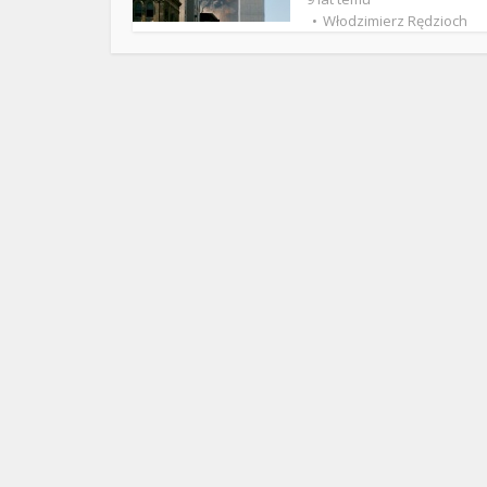
ks. 
Włodzimierz Rędzioch