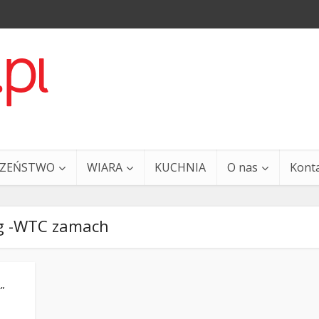
CZEŃSTWO
WIARA
KUCHNIA
O nas
Kont
g -WTC zamach
”
a i Ty – 29 grudnia
Ewangelia i Ty – 27 grud