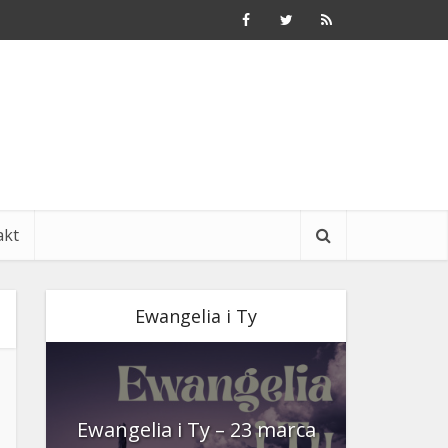
akt
Ewangelia i Ty
nia
Ewangelia i Ty – 23 marca
Ewangeli