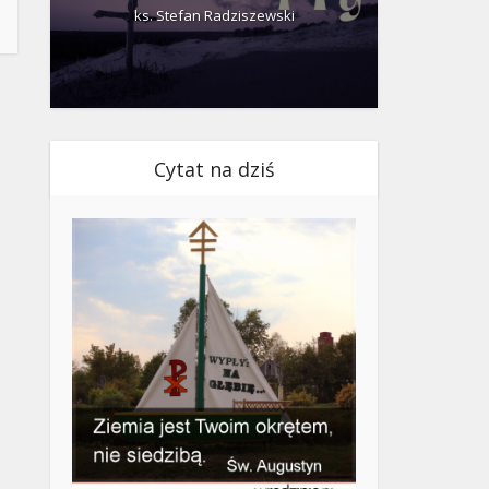
ks. Stefan Radziszewski
ks.
Cytat na dziś