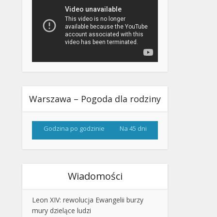
Warszawa – Pogoda dla rodziny
Godzina po godzinie
Na 45 dni
Wiadomości
Leon XIV: rewolucja Ewangelii burzy
mury dzielące ludzi