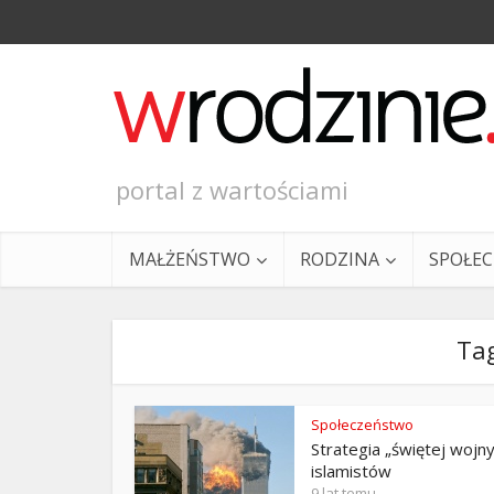
portal z wartościami
MAŁŻEŃSTWO
RODZINA
SPOŁE
Ta
Społeczeństwo
Strategia „świętej wojny
Ewangeli
islamistów
9 lat temu