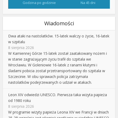
Godzina po godzinie
Na 45 dni
Wiadomości
Dwa ataki na nastolatków. 15-latek walczy o życie, 16-latek
w szpitalu
8 sierpnia 2026
W Kamiennej Górze 15-latek został zaatakowany nożem i
w stanie zagrażającym życiu trafił do szpitala we
Wrocławiu. W Goleniowie 16-latek z ranami kłutymi i
śladami pobicia został przetransportowany do szpitala w
Szczecinie. W obu sprawach policja zatrzymała
nastolatków podejrzewanych o udział w atakach.
Leon XIV odwiedzi UNESCO. Pierwsza taka wizyta papieża
od 1980 roku
8 sierpnia 2026
W programie wizyty papieża Leona XIV we Francji w dniach
25-28 września jest również spotkanie w siedzibie UNESCO