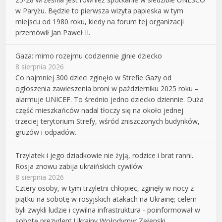
w Paryżu. Będzie to pierwsza wizyta papieska w tym
miejscu od 1980 roku, kiedy na forum tej organizacji
przemówił Jan Paweł II.
Gaza: mimo rozejmu codziennie ginie dziecko
8 sierpnia 2026
Co najmniej 300 dzieci zginęło w Strefie Gazy od
ogłoszenia zawieszenia broni w październiku 2025 roku –
alarmuje UNICEF. To średnio jedno dziecko dziennie. Duża
część mieszkańców nadal tłoczy się na około jednej
trzeciej terytorium Strefy, wśród zniszczonych budynków,
gruzów i odpadów.
Trzylatek i jego dziadkowie nie żyją, rodzice i brat ranni.
Rosja znowu zabija ukraińskich cywilów
8 sierpnia 2026
Cztery osoby, w tym trzyletni chłopiec, zginęły w nocy z
piątku na sobotę w rosyjskich atakach na Ukrainę; celem
byli zwykli ludzie i cywilna infrastruktura - poinformował w
sobotę prezydent Ukrainy Wołodymyr Zełenski.