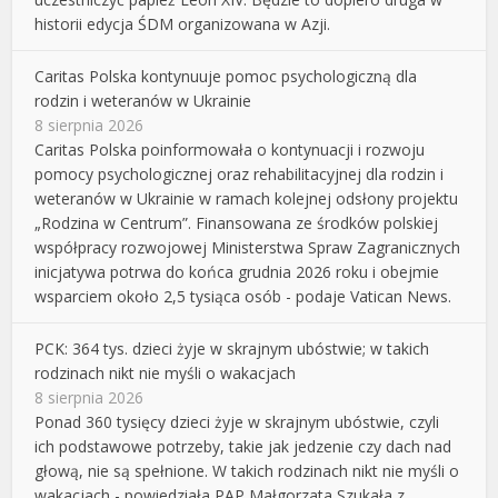
historii edycja ŚDM organizowana w Azji.
Caritas Polska kontynuuje pomoc psychologiczną dla
rodzin i weteranów w Ukrainie
8 sierpnia 2026
Caritas Polska poinformowała o kontynuacji i rozwoju
pomocy psychologicznej oraz rehabilitacyjnej dla rodzin i
weteranów w Ukrainie w ramach kolejnej odsłony projektu
„Rodzina w Centrum”. Finansowana ze środków polskiej
współpracy rozwojowej Ministerstwa Spraw Zagranicznych
inicjatywa potrwa do końca grudnia 2026 roku i obejmie
wsparciem około 2,5 tysiąca osób - podaje Vatican News.
PCK: 364 tys. dzieci żyje w skrajnym ubóstwie; w takich
rodzinach nikt nie myśli o wakacjach
8 sierpnia 2026
Ponad 360 tysięcy dzieci żyje w skrajnym ubóstwie, czyli
ich podstawowe potrzeby, takie jak jedzenie czy dach nad
głową, nie są spełnione. W takich rodzinach nikt nie myśli o
wakacjach - powiedziała PAP Małgorzata Szukała z