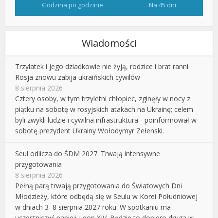
Godzina po godzinie
Na 45 dni
Wiadomości
Trzylatek i jego dziadkowie nie żyją, rodzice i brat ranni.
Rosja znowu zabija ukraińskich cywilów
8 sierpnia 2026
Cztery osoby, w tym trzyletni chłopiec, zginęły w nocy z
piątku na sobotę w rosyjskich atakach na Ukrainę; celem
byli zwykli ludzie i cywilna infrastruktura - poinformował w
sobotę prezydent Ukrainy Wołodymyr Zełenski.
Seul odlicza do ŚDM 2027. Trwają intensywne
przygotowania
8 sierpnia 2026
Pełną parą trwają przygotowania do Światowych Dni
Młodzieży, które odbędą się w Seulu w Korei Południowej
w dniach 3–8 sierpnia 2027 roku. W spotkaniu ma
uczestniczyć papież Leon XIV. Będzie to dopiero druga w