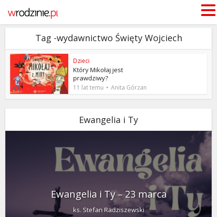
Tag -wydawnictwo Święty Wojciech
Dzieci
Który Mikołaj jest
prawdziwy?
11 lat temu
Anita Górzan
Ewangelia i Ty
Ewangelia i Ty – 23 marca
ks. Stefan Radziszewski