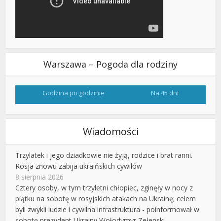
Warszawa – Pogoda dla rodziny
Godzina po godzinie
Na 45 dni
Wiadomości
Trzylatek i jego dziadkowie nie żyją, rodzice i brat ranni.
Rosja znowu zabija ukraińskich cywilów
8 sierpnia 2026
Cztery osoby, w tym trzyletni chłopiec, zginęły w nocy z
piątku na sobotę w rosyjskich atakach na Ukrainę; celem
byli zwykli ludzie i cywilna infrastruktura - poinformował w
sobotę prezydent Ukrainy Wołodymyr Zełenski.