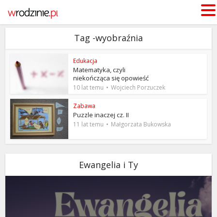
Tag -wyobraźnia
Edukacja
Matematyka, czyli
niekończąca się opowieść
10 lat temu
Wojciech Porzuczek
Zabawa
Puzzle inaczej cz. II
11 lat temu
Małgorzata Bukowska
Ewangelia i Ty