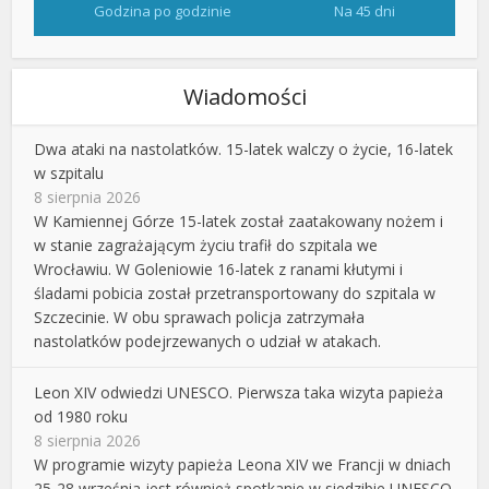
Godzina po godzinie
Na 45 dni
Wiadomości
Dwa ataki na nastolatków. 15-latek walczy o życie, 16-latek
w szpitalu
8 sierpnia 2026
W Kamiennej Górze 15-latek został zaatakowany nożem i
w stanie zagrażającym życiu trafił do szpitala we
Wrocławiu. W Goleniowie 16-latek z ranami kłutymi i
śladami pobicia został przetransportowany do szpitala w
Szczecinie. W obu sprawach policja zatrzymała
nastolatków podejrzewanych o udział w atakach.
Leon XIV odwiedzi UNESCO. Pierwsza taka wizyta papieża
od 1980 roku
8 sierpnia 2026
W programie wizyty papieża Leona XIV we Francji w dniach
25-28 września jest również spotkanie w siedzibie UNESCO