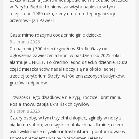
w Paryżu. Będzie to pierwsza wizyta papieska w tym
miejscu od 1980 roku, kiedy na forum tej organizacji
przemówił Jan Paweł II.
Gaza: mimo rozejmu codziennie ginie dziecko
8 sierpnia 2026
Co najmniej 300 dzieci zginęło w Strefie Gazy od
ogłoszenia zawieszenia broni w październiku 2025 roku –
alarmuje UNICEF. To średnio jedno dziecko dziennie. Duża
część mieszkańców nadal tłoczy się na około jednej
trzeciej terytorium Strefy, wśród zniszczonych budynków,
gruzów i odpadów.
Trzylatek i jego dziadkowie nie żyją, rodzice i brat ranni.
Rosja znowu zabija ukraińskich cywilów
8 sierpnia 2026
Cztery osoby, w tym trzyletni chłopiec, zginęły w nocy z
piątku na sobotę w rosyjskich atakach na Ukrainę; celem
byli zwykli ludzie i cywilna infrastruktura - poinformował w
sobotę prezydent Ukrainy Wołodymyr Zełenski.