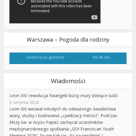
Warszawa – Pogoda dla rodziny
Godzina po godzinie
Na 45 dni
Wiadomości
Leon XIV: rewolucja Ewangelii burzy mury dzielące ludzi
6 sierpnia 2026
Leon XIV wezwał młodych do odważnego świadectwa
wiary, służby i budowania „cywilizacji miłości”. Podczas
Mszy św. w Asyżu Papież zachęcał uczestników
międzynarodowego spotkania „GO! Franciscan Youth
Meeting 2026”, by nie bali się „iść na peryferie” i