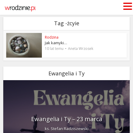
Tag -żcyie
Rodzina
Jak kamyki…
10 lat temu
Aneta Wrzosek
Ewangelia i Ty
Ewangelia i Ty – 23 marca
ks. Stefan Radziszewski