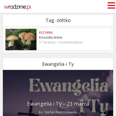
Tag -żółtko
KUCHNIA
Koszotto leśne
11 lat temu
Dominika Mazur
Ewangelia i Ty
Ewangelia i Ty – 23 marca
ks. Stefan Radziszewski