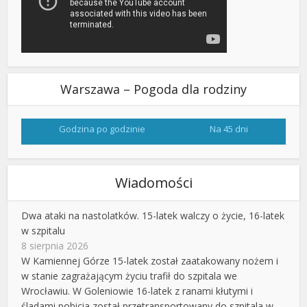
Warszawa – Pogoda dla rodziny
Godzina po godzinie
Na 45 dni
Wiadomości
Dwa ataki na nastolatków. 15-latek walczy o życie, 16-latek
w szpitalu
8 sierpnia 2026
W Kamiennej Górze 15-latek został zaatakowany nożem i
w stanie zagrażającym życiu trafił do szpitala we
Wrocławiu. W Goleniowie 16-latek z ranami kłutymi i
śladami pobicia został przetransportowany do szpitala w