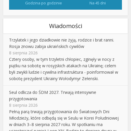
Godzina po godzinie
Na 45 dni
Wiadomości
Trzylatek i jego dziadkowie nie żyją, rodzice i brat ranni.
Rosja znowu zabija ukraińskich cywilów
8 sierpnia 2026
Cztery osoby, w tym trzyletni chłopiec, zginęły w nocy z
piątku na sobotę w rosyjskich atakach na Ukrainę; celem
byli zwykli ludzie i cywilna infrastruktura - poinformował w
sobotę prezydent Ukrainy Wołodymyr Zełenski.
Seul odlicza do ŚDM 2027. Trwają intensywne
przygotowania
8 sierpnia 2026
Pełną parą trwają przygotowania do Światowych Dni
Młodzieży, które odbędą się w Seulu w Korei Południowej
w dniach 3–8 sierpnia 2027 roku. W spotkaniu ma
uczestniczyć papież Leon XIV. Będzie to dopiero druga w