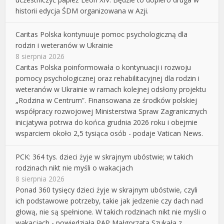
historii edycja ŚDM organizowana w Azji.
Caritas Polska kontynuuje pomoc psychologiczną dla
rodzin i weteranów w Ukrainie
8 sierpnia 2026
Caritas Polska poinformowała o kontynuacji i rozwoju
pomocy psychologicznej oraz rehabilitacyjnej dla rodzin i
weteranów w Ukrainie w ramach kolejnej odsłony projektu
„Rodzina w Centrum”. Finansowana ze środków polskiej
współpracy rozwojowej Ministerstwa Spraw Zagranicznych
inicjatywa potrwa do końca grudnia 2026 roku i obejmie
wsparciem około 2,5 tysiąca osób - podaje Vatican News.
PCK: 364 tys. dzieci żyje w skrajnym ubóstwie; w takich
rodzinach nikt nie myśli o wakacjach
8 sierpnia 2026
Ponad 360 tysięcy dzieci żyje w skrajnym ubóstwie, czyli
ich podstawowe potrzeby, takie jak jedzenie czy dach nad
głową, nie są spełnione. W takich rodzinach nikt nie myśli o
wakacjach - powiedziała PAP Małgorzata Szukała z