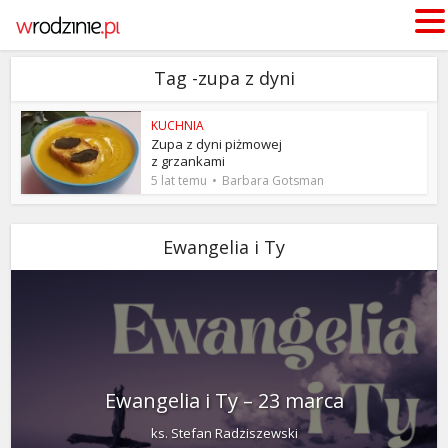
Tag -zupa z dyni
KUCHNIA
Zupa z dyni piżmowej
z grzankami
5 lat temu
Barbara Gotsman
Ewangelia i Ty
Ewangelia i Ty – 23 marca
ks. Stefan Radziszewski