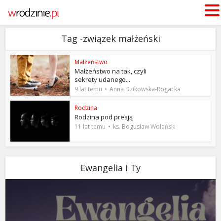
Tag -związek małżeński
Małżeństwo
Małżeństwo na tak, czyli
sekrety udanego...
9 lat temu
Anna Dzikowska-Rogacka
Rodzina
Rodzina pod presją
11 lat temu
ks. Bogusław Wolański
Ewangelia i Ty