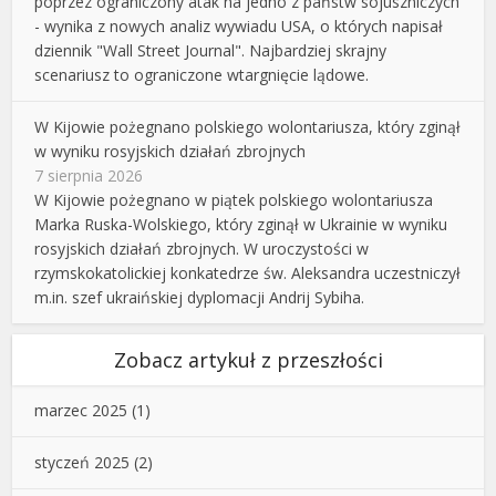
poprzez ograniczony atak na jedno z państw sojuszniczych
- wynika z nowych analiz wywiadu USA, o których napisał
dziennik "Wall Street Journal". Najbardziej skrajny
scenariusz to ograniczone wtargnięcie lądowe.
W Kijowie pożegnano polskiego wolontariusza, który zginął
w wyniku rosyjskich działań zbrojnych
7 sierpnia 2026
W Kijowie pożegnano w piątek polskiego wolontariusza
Marka Ruska-Wolskiego, który zginął w Ukrainie w wyniku
rosyjskich działań zbrojnych. W uroczystości w
rzymskokatolickiej konkatedrze św. Aleksandra uczestniczył
m.in. szef ukraińskiej dyplomacji Andrij Sybiha.
Zobacz artykuł z przeszłości
marzec 2025
(1)
styczeń 2025
(2)