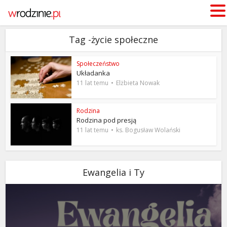
Tag -życie społeczne
Społeczeństwo
Układanka
11 lat temu
Elżbieta Nowak
Rodzina
Rodzina pod presją
11 lat temu
ks. Bogusław Wolański
Ewangelia i Ty