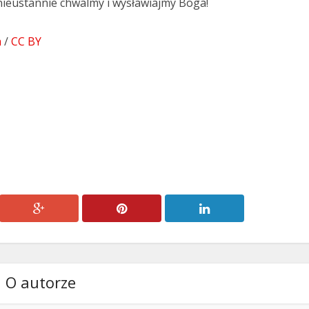
eustannie chwalmy i wysławiajmy Boga!
m
/
CC BY
O autorze