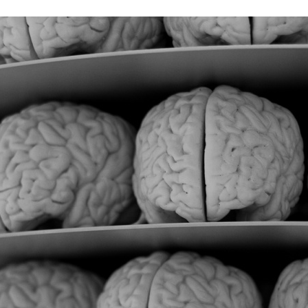
Stefan Radziszewski
ks. Stefan Radziszewski