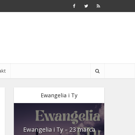
akt
Ewangelia i Ty
nia
Ewangelia i Ty – 23 marca
Ewangeli