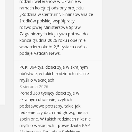
rodzin i weteranów w Ukrainie w
ramach kolejnej odsłony projektu
„Rodzina w Centrum”. Finansowana ze
środków polskiej współpracy
rozwojowej Ministerstwa Spraw
Zagranicznych inicjatywa potrwa do
końca grudnia 2026 roku i obejmie
wsparciem około 2,5 tysiąca osób -
podaje Vatican News.
PCK: 364 tys. dzieci żyje w skrajnym
ubóstwie; w takich rodzinach nikt nie
myśli o wakacjach
8 sierpnia 2026
Ponad 360 tysięcy dzieci żyje w
skrajnym ubóstwie, czyli ich
podstawowe potrzeby, takie jak
jedzenie czy dach nad głową, nie są
spełnione. W takich rodzinach nikt nie
myśli o wakacjach - powiedziała PAP
Małgorzata Szukała z Polskiego