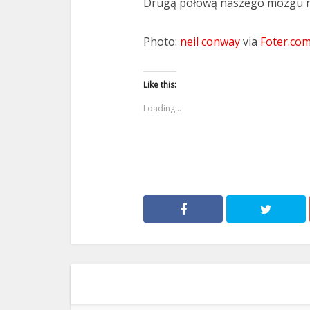
Drugą połową naszego mózgu ni
Photo:
neil conway
via
Foter.co
Like this:
Loading...