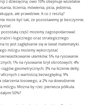
sji z dziesięciną: owo 10% obejmuje wszelakie
isania, liczenia, mówienia, picia, jedzenia,
kujące, ale prawdziwe. A co z resztą?
nie może być tak, że pozostawimy je bezczynnie.
zystać.
 pozostałą część możemy zagospodarować
raźni i logicznego oraz strategicznego
a to jest zagłębianie się w świat matematyki.
aszego mózgu możemy wykorzystać
 pierwiastkowanie ułamków; 5% na rysowanie
znych; 1% na rysowanie brył obrotowych; 4%
ie ciągów geometrycznych; 3% na liczenie delty;
aficznych z wartością bezwzględną; 9%
a zdarzenia losowego, a 2% na dowodzenie
a mózgu. Można by rzec: pierwsza półkula.
stałymi 50%?