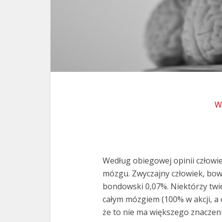
W
Według obiegowej opinii człowi
mózgu. Zwyczajny człowiek, bow
bondowski 0,07%. Niektórzy twier
całym mózgiem (100% w akcji, a 
że to nie ma większego znaczeni