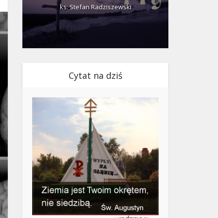
ks. Stefan Radziszewski
ks.
Cytat na dziś