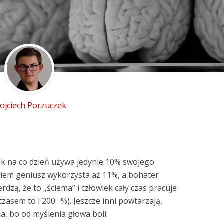
ojciech Porzuczek
ek na co dzień używa jedynie 10% swojego
iem geniusz wykorzysta aż 11%, a bohater
dzą, że to „ściema” i człowiek cały czas pracuje
czasem to i 200…%). Jeszcze inni powtarzają,
a, bo od myślenia głowa boli.