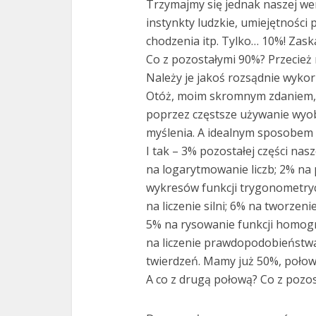
Trzymajmy się jednak naszej wer
instynkty ludzkie, umiejętności p
chodzenia itp. Tylko… 10%! Zaska
Co z pozostałymi 90%? Przecież 
Należy je jakoś rozsądnie wykor
Otóż, moim skromnym zdaniem,
poprzez częstsze używanie wyob
myślenia. A idealnym sposobem n
I tak – 3% pozostałej części n
na logarytmowanie liczb; 2% na
wykresów funkcji trygonometryc
na liczenie silni; 6% na tworzen
5% na rysowanie funkcji homogr
na liczenie prawdopodobieństw
twierdzeń. Mamy już 50%, połow
A co z drugą połową? Co z pozo