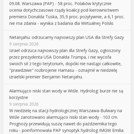
09.08. Warszawa (PAP) - 58 proc. Polaków krytycznie
ocenia dotychczasowe rządy koalicji pod kierownictwem
premiera Donalda Tuska, 35,9 proc. pozytywnie, a 6,1 proc.
nie ma zdania - wynika z badania dla Wirtualnej Polski.
Netanjahu: odrzucamy najnowszy plan USA dla Strefy Gazy
9 sierpnia 2026
Izrael odrzuca najnowszy plan dla Strefy Gazy, ogłoszony
przez prezydenta USA Donalda Trumpa, i nie wycofa
swoich sił z tego terytorium, dopóki nie nastąpi całkowite,
"prawdziwe" rozbrojenie Hamasu - oznajmił w niedzielę
izraelski premier Benjamin Netanjahu.
Alarmująco niski stan wody w Wiśle. Hydrolog: burze nie są
korzystne
9 sierpnia 2026
W niedzielę na stacji hydrologicznej Warszawa-Bulwary na
Wiśle zanotowano alarmująco niski stan wody - 103 cm.
Prognozy przewidują suszę nawet do października tego
roku - poinformowała PAP synoptyk hydrolog IMGW Emilia