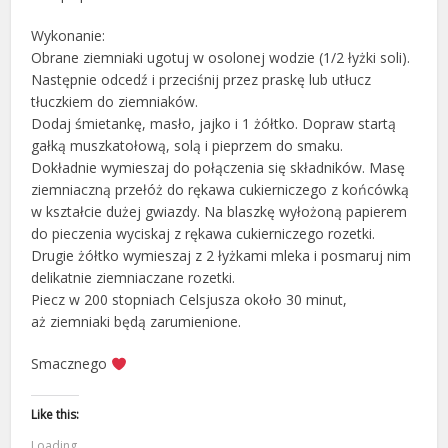
Wykonanie:
Obrane ziemniaki ugotuj w osolonej wodzie (1/2 łyżki soli).
Następnie odcedź i przeciśnij przez praskę lub utłucz
tłuczkiem do ziemniaków.
Dodaj śmietankę, masło, jajko i 1 żółtko. Dopraw startą
gałką muszkatołową, solą i pieprzem do smaku.
Dokładnie wymieszaj do połączenia się składników. Masę
ziemniaczną przełóż do rękawa cukierniczego z końcówką
w kształcie dużej gwiazdy. Na blaszkę wyłożoną papierem
do pieczenia wyciskaj z rękawa cukierniczego rozetki.
Drugie żółtko wymieszaj z 2 łyżkami mleka i posmaruj nim
delikatnie ziemniaczane rozetki.
Piecz w 200 stopniach Celsjusza około 30 minut,
aż ziemniaki będą zarumienione.
Smacznego
Like this:
Loading...