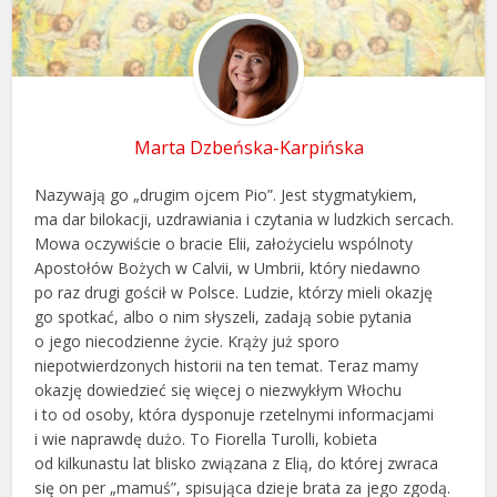
Marta Dzbeńska-Karpińska
Nazywają go „drugim ojcem Pio”. Jest stygmatykiem,
ma dar bilokacji, uzdrawiania i czytania w ludzkich sercach.
Mowa oczywiście o bracie Elii, założycielu wspólnoty
Apostołów Bożych w Calvii, w Umbrii, który niedawno
po raz drugi gościł w Polsce. Ludzie, którzy mieli okazję
go spotkać, albo o nim słyszeli, zadają sobie pytania
o jego niecodzienne życie. Krąży już sporo
niepotwierdzonych historii na ten temat. Teraz mamy
okazję dowiedzieć się więcej o niezwykłym Włochu
i to od osoby, która dysponuje rzetelnymi informacjami
i wie naprawdę dużo. To Fiorella Turolli, kobieta
od kilkunastu lat blisko związana z Elią, do której zwraca
się on per „mamuś”, spisująca dzieje brata za jego zgodą.