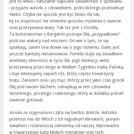
jest to lekko i naturalnie napisane świadectwo o spotkaniu
i przyjaźni autorki z człowiekiem, przez którego prześwituje
Niebo. Chyba nie sposób jest być blisko Elii tak,
by ta znajomość nie zmieniła sposobu myślenia o świecie
oraz przeżywania wiary. Tak też jest z Fiorellą.
Ta bizneswoman z Bergamo poznaje Elię „przypadkowo”
podczas wakacji nad morzem. On wie o tym, że się
spotkają, zanim ona dowie się o jego istnieniu. Dalej jest
jeszcze bardziej niesamowicie. Fiorella staje się świadkiem
anielskiej obecności w życiu Elii, jego bilokacji, widzi
przeżywaną przez niego w Wielkim Tygodniu mękę Pańską,
czuje intensywny zapach róż, który często towarzyszy
bratu. Zarazem ona i jej mąż, którzy przez jakiś czas gościli
Elię pod swoim dachem, odnajdują w nim człowieka
skromnego, prostego i radosnego, który w dodatku potrafi
świetnie gotować.
Anioła ze stygmatami
czyta się bardzo dobrze. Autorka
przenosi nas do Włoch z ich łagodnym klimatem, jasnym
światłem i roślinnością odmienną od naszej. Wprowadza
w towarzystwo ludzi bliskich mistykowi oraz tych,