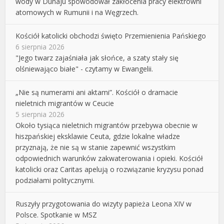
wody w Dunaju spowodował zakłócenia pracy elektrowni
atomowych w Rumunii i na Węgrzech.
Kościół katolicki obchodzi święto Przemienienia Pańskiego
6 sierpnia 2026
"Jego twarz zajaśniała jak słońce, a szaty stały się
olśniewająco białe" - czytamy w Ewangelii.
„Nie są numerami ani aktami”. Kościół o dramacie
nieletnich migrantów w Ceucie
5 sierpnia 2026
Około tysiąca nieletnich migrantów przebywa obecnie w
hiszpańskiej eksklawie Ceuta, gdzie lokalne władze
przyznają, że nie są w stanie zapewnić wszystkim
odpowiednich warunków zakwaterowania i opieki. Kościół
katolicki oraz Caritas apelują o rozwiązanie kryzysu ponad
podziałami politycznymi.
Ruszyły przygotowania do wizyty papieża Leona XIV w
Polsce. Spotkanie w MSZ