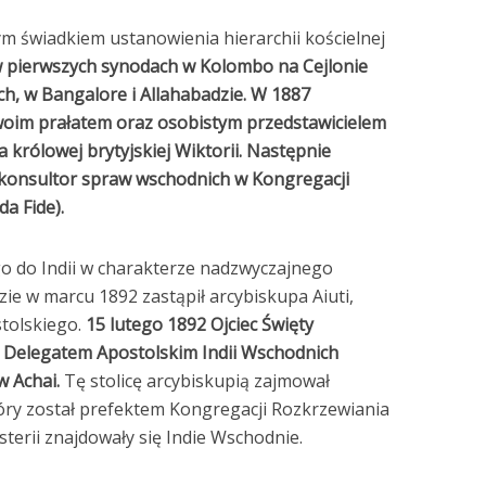
m świadkiem ustanowienia hierarchii kościelnej
 w pierwszych synodach w Kolombo na Cejlonie
ch, w Bangalore i Allahabadzie. W 1887
woim prałatem oraz osobistym przedstawicielem
 królowej brytyjskiej Wiktorii. Następnie
o konsultor spraw wschodnich w Kongregacji
a Fide).
go do Indii w charakterze nadzwyczajnego
dzie w marcu 1892 zastąpił arcybiskupa Aiuti,
tolskiego.
15 lutego 1892 Ojciec Święty
o Delegatem Apostolskim Indii Wschodnich
w Achai.
Tę stolicę arcybiskupią zajmował
tóry został prefektem Kongregacji Rozkrzewiania
sterii znajdowały się Indie Wschodnie.