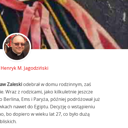
 Henryk M. Jagodziński
aw Zaleski
odebrał w domu rodzinnym, zaś
. Wraz z rodzicami, jako kilkuletnie jeszcze
o Berlina, Ems i Paryża, później podróżował już
wkach nawet do Egiptu. Decyzję o wstąpieniu
, bo dopiero w wieku lat 27, co było dużą
liskich.