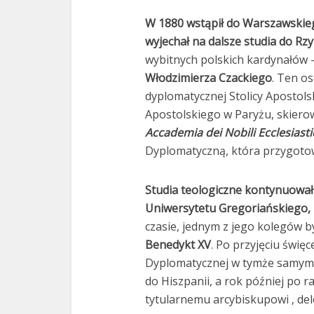
W 1880 wstąpił do Warszawski
wyjechał na dalsze studia do Rz
wybitnych polskich kardynałów 
Włodzimierza Czackiego
. Ten os
dyplomatycznej Stolicy Apostols
Apostolskiego w Paryżu, skier
Accademia dei Nobili Ecclesiasti
Dyplomatyczną, która przygoto
Studia teologiczne kontynuowa
Uniwersytetu Gregoriańskiego, k
czasie, jednym z jego kolegów b
Benedykt XV
. Po przyjęciu świę
Dyplomatycznej w tymże samym r
do Hiszpanii, a rok później po r
tytularnemu arcybiskupowi , de