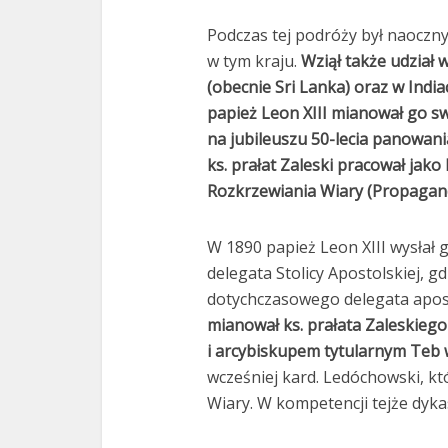
Podczas tej podróży był naoczny
w tym kraju.
Wziął także udział
(obecnie Sri Lanka) oraz w India
papież Leon XIII mianował go s
na jubileuszu 50-lecia panowania
ks. prałat Zaleski pracował jak
Rozkrzewiania Wiary (Propagand
W 1890 papież Leon XIII wysłał 
delegata Stolicy Apostolskiej, g
dotychczasowego delegata apos
mianował ks. prałata Zaleskieg
i arcybiskupem tytularnym Teb 
wcześniej kard. Ledóchowski, k
Wiary. W kompetencji tejże dyka