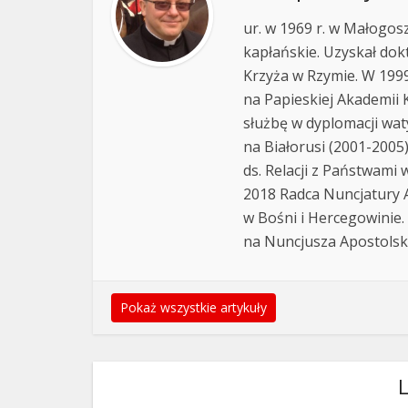
ur. w 1969 r. w Małogos
kapłańskie. Uzyskał do
Krzyża w Rzymie. W 199
na Papieskiej Akademii 
służbę w dyplomacji wat
na Białorusi (2001-2005)
ds. Relacji z Państwami 
2018 Radca Nuncjatury A
w Bośni i Hercegowinie. 
na Nuncjusza Apostolsk
Pokaż wszystkie artykuły
L