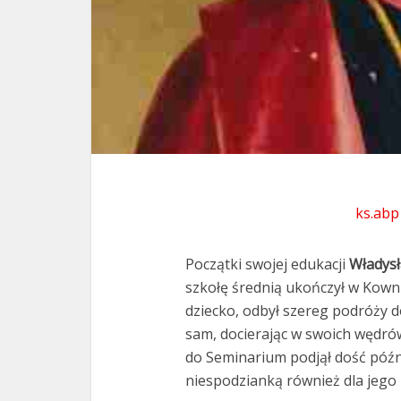
ks.abp
Początki swojej edukacji
Władysł
szkołę średnią ukończył w Kownie
dziecko, odbył szereg podróży d
sam, docierając w swoich wędró
do Seminarium podjął dość późno
niespodzianką również dla jego b