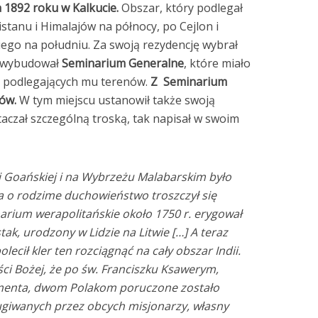
 1892 roku w Kalkucie.
Obszar, który podlegał
nistanu i Himalajów na północy, po Cejlon i
iego na południu. Za swoją rezydencję wybrał
e wybudował
Seminarium Generalne
, które miało
a podlegających mu terenów.
Z Seminarium
ów.
W tym miejscu ustanowił także swoją
taczał szczególną troską, tak napisał w swoim
i Goańskiej i na Wybrzeżu Malabarskim było
 o rodzime duchowieństwo troszczył się
arium werapolitańskie około 1750 r. erygował
tak, urodzony w Lidzie na Litwie […] A teraz
ecił kler ten rozciągnąć na cały obszar Indii.
ci Bożej, że po św. Franciszku Ksawerym,
damenta, dwom Polakom poruczone zostało
ugiwanych przez obcych misjonarzy, własny