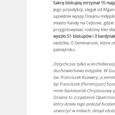
Sakrę biskupią otrzymał 15 maja
jego jurysdykcji, sięgał od Afga
sąsiednie wyspy Oceanu Indyjsk
miasto Kandy na Cejlonie, gdzi
przygotowywać rodzimy kler dl
wyszło 51 biskupów i 3 kardynał
siedzibę. O Seminarium, które o
pamiętniku
Dotychczas tylko w Archidiecezj
duchowieństwo indyjskie. W Goa
św. Franciszek Ksawery, a semin
bp Franciszek [Florencjusz] Szos
mnie Namiestnik Chrystusowy pol
Dziwne to zrządzenie Opatrznoś
który dzieła tego położył fun
utworzyć w Indiach, dotąd obsł