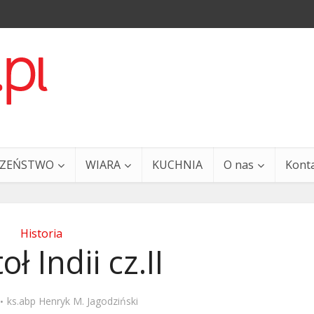
CZEŃSTWO
WIARA
KUCHNIA
O nas
Kont
Historia
ł Indii cz.II
a i Ty – 29 grudnia
Ewangelia i Ty – 27 grud
ks.abp Henryk M. Jagodziński