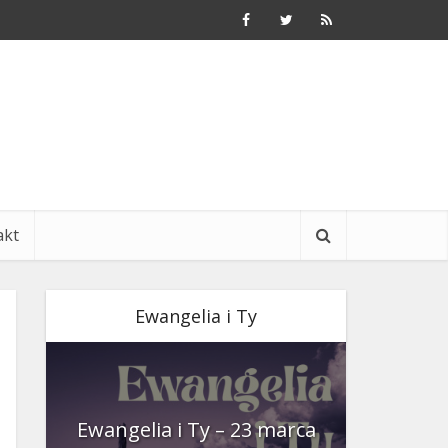
akt
Ewangelia i Ty
nia
Ewangelia i Ty – 23 marca
Ewangeli