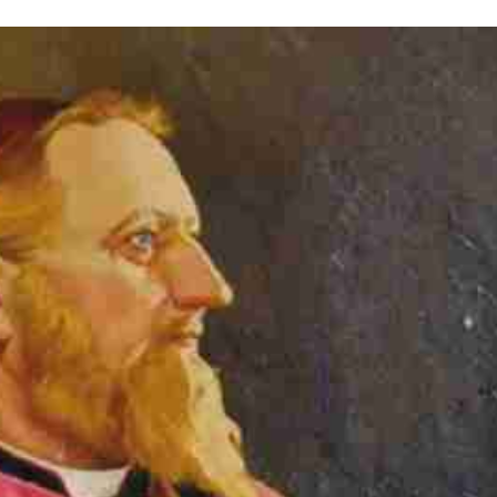
Stefan Radziszewski
ks. Stefan Radziszewski