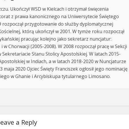
zczu. Ukończył WSD w Kielcach i otrzymał święcenia
ktorat z prawa kanonicznego na Uniwersytecie Świętego
9 rozpoczął przygotowanie do służby dyplomatycznej
Kościelnej, którą ukończył w 2001. W tymże roku rozpoczął
ykańskiej pracując kolejno jako sekretarz nuncjatur:
 i w Chorwacji (2005-2008). W 2008 rozpoczął pracę w Sekcji
w Sekretariacie Stanu Stolicy Apostolskiej. W latach 2015-
postolskiej w Indiach, a w latach 2018-2020 w Nuncjaturze
3 maja 2020 Ojciec Święty Franciszek ogłosił jego nominację
iego w Ghanie i Arcybiskupa tytularnego Limosano.
eave a Reply