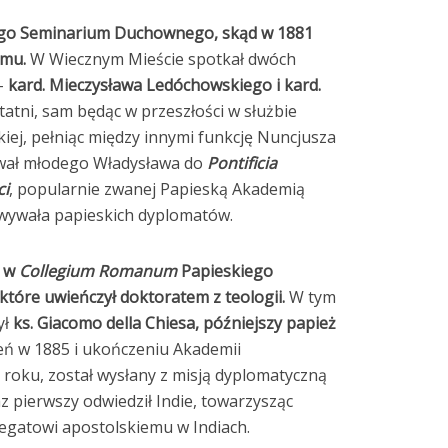
ego Seminarium Duchownego, skąd w 1881
ymu.
W Wiecznym Mieście spotkał dwóch
–
kard. Mieczysława Ledóchowskiego i kard.
tatni, sam będąc w przeszłości w służbie
kiej, pełniąc między innymi funkcję Nuncjusza
ował młodego Władysława do
Pontificia
ci
, popularnie zwanej Papieską Akademią
wywała papieskich dyplomatów.
ł w
Collegium Romanum
Papieskiego
tóre uwieńczył doktoratem z teologii.
W tym
ył
ks. Giacomo della Chiesa, późniejszy papież
ceń w 1885 i ukończeniu Akademii
oku, został wysłany z misją dyplomatyczną
az pierwszy odwiedził Indie, towarzysząc
legatowi apostolskiemu w Indiach.