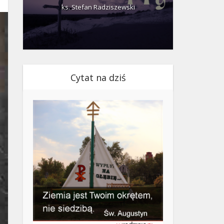
ks. Stefan Radziszewski
ks.
Cytat na dziś