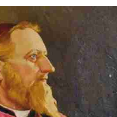
Stefan Radziszewski
ks. Stefan Radziszewski