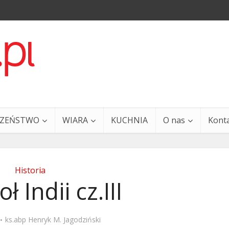
CZEŃSTWO
WIARA
KUCHNIA
O nas
Kont
Historia
ł Indii cz.III
a i Ty – 29 grudnia
Ewangelia i Ty – 27 grud
ks.abp Henryk M. Jagodziński