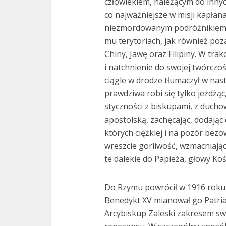
człowiekiem, należącym do innych
co najważniejsze w misji kapłana
niezmordowanym podróżnikiem, 
mu terytoriach, jak również poza
Chiny, Jawę oraz Filipiny. W tra
i natchnienie do swojej twórczoś
ciągle w drodze tłumaczył w nas
prawdziwa robi się tylko jeżdżąc,
styczności z biskupami, z duch
apostolską, zachęcając, dodając
których ciężkiej i na pozór bez
wreszcie gorliwość, wzmacniając 
te dalekie do Papieża, głowy Koś
Do Rzymu powrócił w 1916 roku, 
Benedykt XV mianował go Patriar
Arcybiskup Zaleski zakresem sw