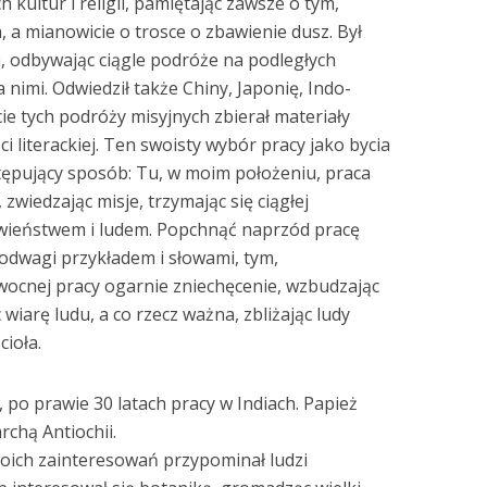
 kultur i religii, pamiętając zawsze o tym,
, a mianowicie o trosce o zbawienie dusz. Był
odbywając ciągle podróże na podległych
 nimi. Odwiedził także Chiny, Japonię, Indo-
kcie tych podróży misyjnych zbierał materiały
ci literackiej. Ten swoisty wybór pracy jako bycia
tępujący sposób: Tu, w moim położeniu, praca
 zwiedzając misje, trzymając się ciągłej
owieństwem i ludem. Popchnąć naprzód pracę
 odwagi przykładem i słowami, tym,
owocnej pracy ogarnie zniechęcenie, wzbudzając
wiarę ludu, a co rzecz ważna, zbliżając ludy
cioła.
po prawie 30 latach pracy w Indiach. Papież
chą Antiochii.
oich zainteresowań przypominał ludzi