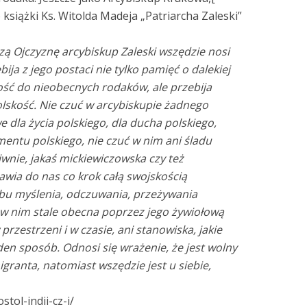
książki Ks. Witolda Madeja „Patriarcha Zaleski”
zą Ojczyznę arcybiskup Zaleski wszędzie nosi
bija z jego postaci nie tylko pamięć o dalekiej
łość do nieobecnych rodaków, ale przebija
olskość. Nie czuć w arcybiskupie żadnego
we dla życia polskiego, dla ducha polskiego,
entu polskiego, nie czuć w nim ani śladu
wnie, jakaś mickiewiczowska czy też
wia do nas co krok całą swojskością
u myślenia, odczuwania, przeżywania
st w nim stale obecna poprzez jego żywiołową
przestrzeni i w czasie, ani stanowiska, jakie
den sposób. Odnosi się wrażenie, że jest wolny
ranta, natomiast wszędzie jest u siebie,
stol-indii-cz-i/