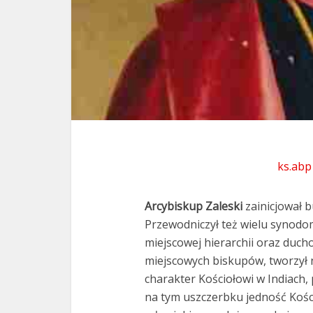
ks.abp
Arcybiskup Zaleski
zainicjował 
Przewodniczył też wielu synod
miejscowej hierarchii oraz duch
miejscowych biskupów, tworzył n
charakter Kościołowi w Indiach, 
na tym uszczerbku jedność Kości