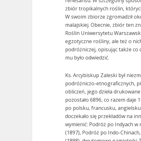
renesansu. W szczególny sposób
zbiór tropikalnych roślin, który
W swoim zbiorze zgromadził okoł
malajskiej. Obecnie, zbiór ten zn
Roślin Uniwersytetu Warszawski
egzotyczne rośliny, ale też o ni
podróżniczej, opisując także co
mu było odwiedzić.
Ks. Arcybiskup Zaleski był nie
podróżniczo-etnograficznych, p
obliczeń, jego dzieła drukowan
pozostało 6896, co razem daje 1
po polsku, francusku, angielsku 
doczekało się przekładów na inn
wymienić: Podróż po Indyach w 
(1897), Podróż po Indo-Chinach,
(1898), dwutomowe pamiętniki Tr