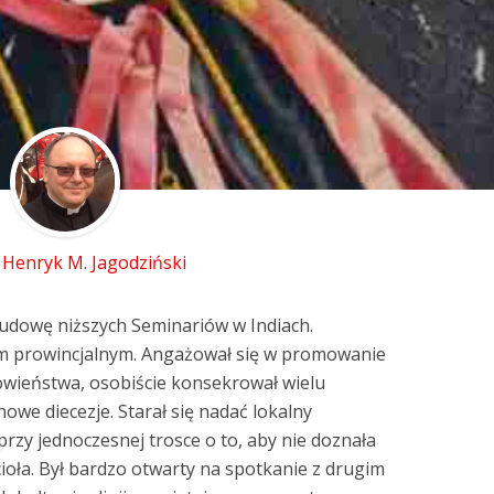
 Henryk M. Jagodziński
budowę niższych Seminariów w Indiach.
om prowincjalnym. Angażował się w promowanie
owieństwa, osobiście konsekrował wielu
owe diecezje. Starał się nadać lokalny
przy jednoczesnej trosce o to, aby nie doznała
oła. Był bardzo otwarty na spotkanie z drugim