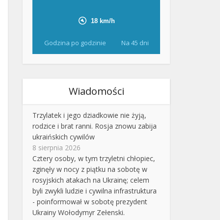
Godzina po godzinie
Na 45 dni
Wiadomości
Trzylatek i jego dziadkowie nie żyją,
rodzice i brat ranni. Rosja znowu zabija
ukraińskich cywilów
8 sierpnia 2026
Cztery osoby, w tym trzyletni chłopiec,
zginęły w nocy z piątku na sobotę w
rosyjskich atakach na Ukrainę; celem
byli zwykli ludzie i cywilna infrastruktura
- poinformował w sobotę prezydent
Ukrainy Wołodymyr Zełenski.