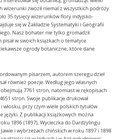
 interesował się botaniką, gromadząc wielki
ch wizerunki zwoził niemal z wszystkich podróży.
o 35 tysięcy wizerunków flory indyjsko-
ajduje się w Zakładzie Systematyki i Geografii
ego. Nasz bohater nie tylko gromadził
ch pisał w swoich książkach o tematyce
 ciekawsze ogrody botaniczne, które dane
zmordowanym pisarzem, autorem szeregu dzieł
isał również poezje. Według jego własnych
e obejmują 7761 stron, natomiast w rękopisach
4651 stron. Swoje publikacje drukował
i włosku, przy czym wiele polskich tytułów
e języki. Z publikacji książkowych można
roku 1896 (1897), Wycieczka do Dardżylingu
 Jawie i wybrzeżach chińskich w roku 1897 i 1898
zydzieści lat w Indyach i w Azji południowej