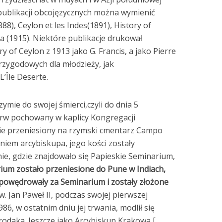
 publikacji obcojęzycznych można wymienić
88), Ceylon et les Indes(1891), History of
ia (1915). Niektóre publikacje drukował
 of Ceylon z 1913 jako G. Francis, a jako Pierre
rzygodowych dla młodzieży, jak
L’Île Deserte.
ymie do swojej śmierci,czyli do dnia 5
ierw pochowany w kaplicy Kongregacji
ie przeniesiony na rzymski cmentarz Campo
niem arcybiskupa, jego kości zostały
ie, gdzie znajdowało się Papieskie Seminarium,
ium zostało przeniesione do Pune w Indiach,
 powędrowały za Seminarium i zostały złożone
. Jan Paweł II, podczas swojej pierwszej
986, w ostatnim dniu jej trwania, modlił się
odaka. Jeszcze jako Arcybiskup Krakowa,[