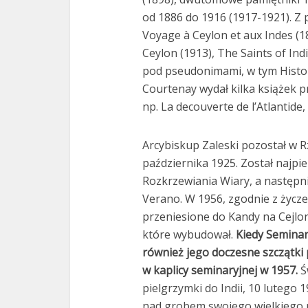
od 1886 do 1916 (1917-1921). Z
Voyage à Ceylon et aux Indes (18
Ceylon (1913), The Saints of Ind
pod pseudonimami, w tym History
Courtenay wydał kilka książek p
np. La decouverte de l’Atlantide, 
Arcybiskup Zaleski pozostał w Rz
października 1925. Został najp
Rozkrzewiania Wiary, a następn
Verano. W 1956, zgodnie z życze
przeniesione do Kandy na Cejlon
które wybudował.
Kiedy Seminar
również jego doczesne szczątki
w kaplicy seminaryjnej w 1957.
Św
pielgrzymki do Indii, 10 lutego 1
nad grobem swojego wielkiego r