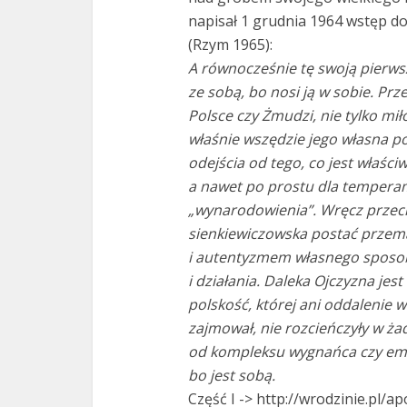
napisał 1 grudnia 1964 wstęp do 
(Rzym 1965):
A równocześnie tę swoją pierws
ze sobą, bo nosi ją w sobie. Prze
Polsce czy Żmudzi, nie tylko mi
właśnie wszędzie jego własna p
odejścia od tego, co jest właści
a nawet po prostu dla temperam
„wynarodowienia”. Wręcz przeci
sienkiewiczowska postać przema
i autentyzmem własnego sposob
i działania. Daleka Ojczyzna je
polskość, której ani oddalenie w 
zajmował, nie rozcieńczyły w ża
od kompleksu wygnańca czy emig
bo jest sobą.
Część I -> http://wrodzinie.pl/apo