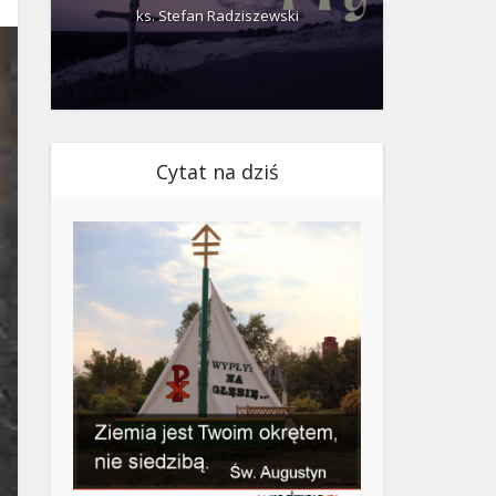
ks. Stefan Radziszewski
ks.
Cytat na dziś