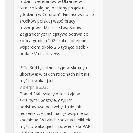
rodzin i weteranów w Ukrainie w
ramach kolejnej odsłony projektu
„Rodzina w Centrum”. Finansowana ze
środków polskiej współpracy
rozwojowej Ministerstwa Spraw
Zagranicznych inicjatywa potrwa do
końca grudnia 2026 roku i obejmie
wsparciem około 2,5 tysiąca osób -
podaje Vatican News.
PCK: 364 tys. dzieci żyje w skrajnym
ubóstwie; w takich rodzinach nikt nie
myśli o wakacjach
8 sierpnia 2026
Ponad 360 tysięcy dzieci żyje w
skrajnym ubóstwie, czyli ich
podstawowe potrzeby, takie jak
jedzenie czy dach nad głową, nie są
spełnione. W takich rodzinach nikt nie
myśli o wakacjach - powiedziała PAP
Małgorzata Szukała z Polskiego