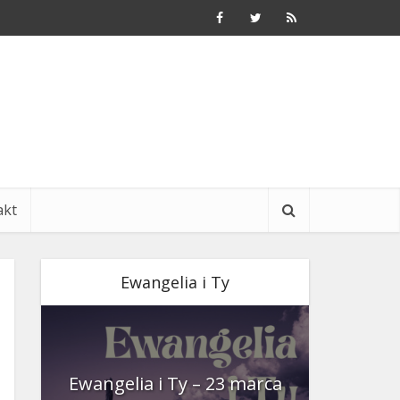
akt
Ewangelia i Ty
nia
Ewangelia i Ty – 23 marca
Ewangeli