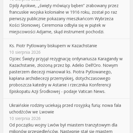
Djidji Ayokwe, „święty mówiący bęben” zrabowany przez
francuskie wojska kolonialne w 1916 roku, został po raz
pierwszy publicznie pokazany mieszkańcom Wybrzeża
Kości Słoniowej. Ceremonia odbyła się w piątek w
miejscowości Adjame, skąd instrument pochodzi.
Ks. Piotr Pytlowany biskupem w Kazachstanie
10 sierpnia 2026
Ojciec Święty przyjął rezygnację ordynariusza Karagandy w
Kazachstanie, złożoną przez bp. Adelio Dell’Oro. Nowym
pasterzem diecezji mianował ks. Piotra Pytlowanego,
kapłana archidiecezji przemyskiej, dotychczasowego
proboszcza katedry w Astanie i rzecznika Konferencji
Episkopatu Azji Środkowej - podaje Vatican News.
Ukraińskie rodziny uciekają przed rosyjską furią: nowa fala
uchodźców we Lwowie
10 sierpnia 2026
Od początku wojny Lwów był miastem tranzytowym dla
milionów przesiedleńców. Następnie stał się miastem