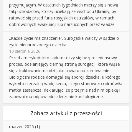
przyjmującym. W ostatnich tygodniach mierzy się z nową
falą uchodźców, którzy uciekają ze wschodu Ukrainy, by
ratować się przed furią rosyjskich ostrzałów, w ramach
dobrowolnych ewakuacji lub narzuconych przez władze.
„Każde życie ma znaczenie”. Surogatka walczy w sądzie o
życie nienarodzonego dziecka
10 sierpnia 2026
Przed amerykańskim sądem toczy się bezprecedensowy
proces, odsłaniający ciemną stronę surogacji, która wiąże
się z traktowaniem ludzi jako towaru na zamówienie.
Biologiczni rodzice domagali się aborcji dziecka, u którego
wykryto uleczalną wadę serca, czego stanowczo odmówiła
matka zastępcza, deklarując, że przejmie nad nim opiekę i
zapewni mu odpowiednie leczenie kardiologiczne.
Zobacz artykuł z przeszłości
marzec 2025
(1)