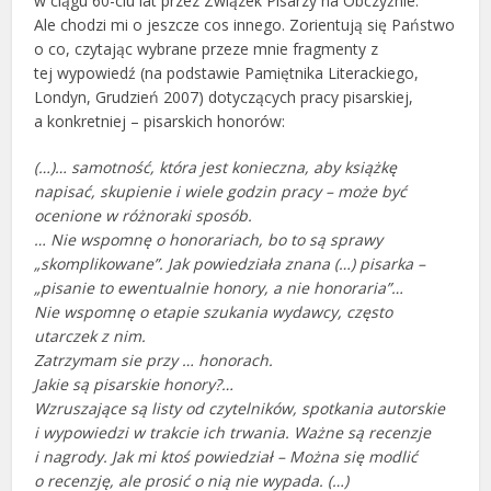
w ciągu 60-ciu lat przez Związek Pisarzy na Obczyźnie.
Ale chodzi mi o jeszcze cos innego. Zorientują się Państwo
o co, czytając wybrane przeze mnie fragmenty z
tej wypowiedź (na podstawie Pamiętnika Literackiego,
Londyn, Grudzień 2007) dotyczących pracy pisarskiej,
a konkretniej – pisarskich honorów:
(…)… samotność, która jest konieczna, aby książkę
napisać, skupienie i wiele godzin pracy – może być
ocenione w różnoraki sposób.
… Nie wspomnę o honorariach, bo to są sprawy
„skomplikowane”. Jak powiedziała znana (…) pisarka –
„pisanie to ewentualnie honory, a nie honoraria”…
Nie wspomnę o etapie szukania wydawcy, często
utarczek z nim.
Zatrzymam sie przy … honorach.
Jakie są pisarskie honory?…
Wzruszające są listy od czytelników, spotkania autorskie
i wypowiedzi w trakcie ich trwania. Ważne są recenzje
i nagrody. Jak mi ktoś powiedział – Można się modlić
o recenzję, ale prosić o nią nie wypada. (…)