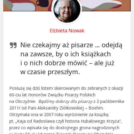
Elżbieta Nowak
Nie czekajmy aż pisarze … odejdą
na zawsze, by o ich książkach
i o nich dobrze mówić – ale już
w czasie przeszłym.
Posłużę się dziś listem skierowanym do zebranych z okazji
60-ciu lat Honorów Związku Pisarzy Polskich
na Obczyźnie:
Bądźmy dobrzy dla pisarzy
z
2 października
2011r od Pani Aleksandry Ziółkowskiej – Boehm.
Otrzymała ona w 2007 roku wyróżnienie za książkę
pt. „Kaja od Radosława czyli historia Hubalowego Krzyża”,
przez co wpisała się do dostojnego grona nagrodzonych