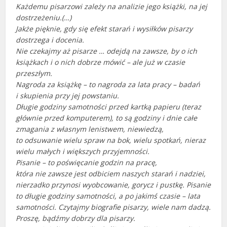
Każdemu pisarzowi zależy na analizie jego książki, na jej
dostrzeżeniu.(…)
Jakże pięknie, gdy się efekt starań i wysiłków pisarzy
dostrzega i docenia.
Nie czekajmy aż pisarze … odejdą na zawsze, by o ich
książkach i o nich dobrze mówić – ale już w czasie
przeszłym.
Nagroda za książkę – to nagroda za lata pracy – badań
i skupienia przy jej powstaniu.
Długie godziny samotności przed kartką papieru (teraz
głównie przed komputerem), to są godziny i dnie całe
zmagania z własnym lenistwem, niewiedzą,
to odsuwanie wielu spraw na bok, wielu spotkań, nieraz
wielu małych i większych przyjemności.
Pisanie – to poświęcanie godzin na pracę,
która nie zawsze jest odbiciem naszych starań i nadziei,
nierzadko przynosi wyobcowanie, gorycz i pustkę. Pisanie
to długie godziny samotności, a po jakimś czasie – lata
samotności. Czytajmy biografie pisarzy, wiele nam dadzą.
Proszę, bądźmy dobrzy dla pisarzy.