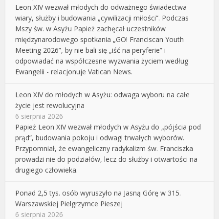
Leon XIV wezwał młodych do odważnego świadectwa
wiary, służby i budowania „cywilizacji miłości”. Podczas
Mszy św. w Asyżu Papież zachęcał uczestników
międzynarodowego spotkania „GO! Franciscan Youth
Meeting 2026”, by nie bali się „iść na peryferie” i
odpowiadać na współczesne wyzwania życiem według
Ewangelii - relacjonuje Vatican News.
Leon XIV do młodych w Asyżu: odwaga wyboru na całe
życie jest rewolucyjna
6 sierpnia 2026
Papież Leon XIV wezwał młodych w Asyżu do „pójścia pod
prąd”, budowania pokoju i odwagi trwałych wyborów.
Przypomniał, że ewangeliczny radykalizm św. Franciszka
prowadzi nie do podziałów, lecz do służby i otwartości na
drugiego człowieka.
Ponad 2,5 tys. osób wyruszyło na Jasną Górę w 315.
Warszawskiej Pielgrzymce Pieszej
6 sierpnia 2026