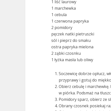
1 liść laurowy
1 marchewka
1 cebula
1 czerwona papryka
2 pomidory
pęczek natki pietruszki
sól i pieprz do smaku
ostra papryka mielona
2 ząbki czosnku
1 łyżka masła lub oliwy
Soczewicę dobrze opłucz, wł
przyprawy i gotuj do miękko
Obierz cebulę i marchewkę. 
w piórka. Podsmaż na tłuszc
Pomidory sparz, obierz ze s
Obrany czosnek posiekaj raz