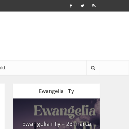
akt
Ewangelia i Ty
nia
Ewangelia i Ty – 23 marca
Ewangeli