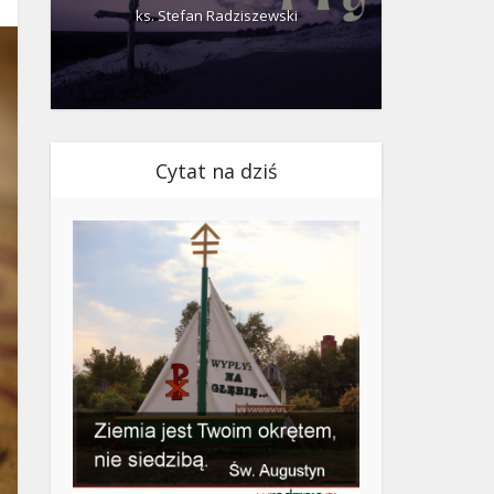
ks. Stefan Radziszewski
ks.
Cytat na dziś