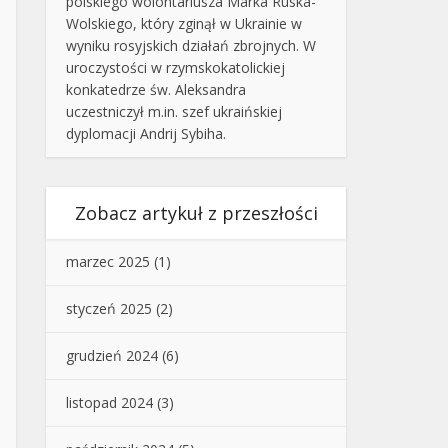
polskiego wolontariusza Marka Ruska-
Wolskiego, który zginął w Ukrainie w
wyniku rosyjskich działań zbrojnych. W
uroczystości w rzymskokatolickiej
konkatedrze św. Aleksandra
uczestniczył m.in. szef ukraińskiej
dyplomacji Andrij Sybiha.
Zobacz artykuł z przeszłości
marzec 2025
(1)
styczeń 2025
(2)
grudzień 2024
(6)
listopad 2024
(3)