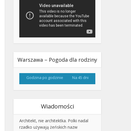
Warszawa – Pogoda dla rodziny
Godzina po godzinie
Na 45 dni
Wiadomości
Architekt, nie architektka. Polki nadal
rzadko używają żeńskich nazw