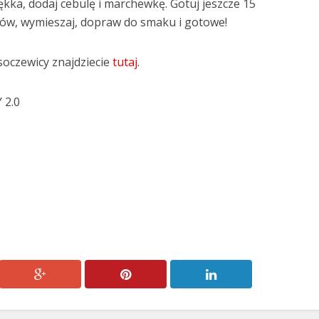
ękka, dodaj cebulę i marchewkę. Gotuj jeszcze 15
ków, wymieszaj, dopraw do smaku i gotowe!
soczewicy znajdziecie
tutaj
.
 2.0