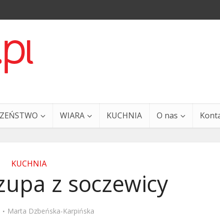
CZEŃSTWO
WIARA
KUCHNIA
O nas
Kont
KUCHNIA
zupa z soczewicy
a i Ty – 29 grudnia
Ewangelia i Ty – 27 grud
Marta Dzbeńska-Karpińska