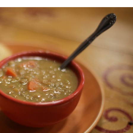
Stefan Radziszewski
ks. Stefan Radziszewski