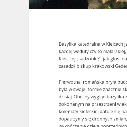
Bazylika katedralna w Kielcach j
każdej weduty czy to malarskiej, 
Kielc. Jej „sadzonkę”, jak głosi 
zasadził biskup krakowski Gede
Pierwotna, romańska bryła bud
była w swojej formie znacznie s
dzisiaj. Obecny wygląd bazylik
dokonanym na przestrzeni wiekó
kolegiaty kieleckiej datuje się n
dopatrzymy się drobnych zmian
wykończenie dzieła poprzednich 