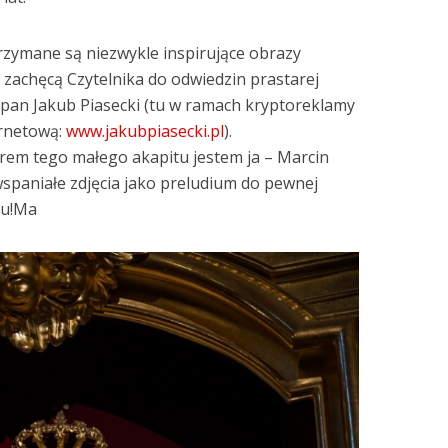
rzymane są niezwykle inspirujące obrazy
, zachęcą Czytelnika do odwiedzin prastarej
st pan Jakub Piasecki (tu w ramach kryptoreklamy
ernetową:
www.jakubpiasecki.pl
).
em tego małego akapitu jestem ja – Marcin
spaniałe zdjęcia jako preludium do pewnej
ru!Ma