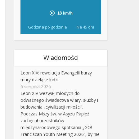
Godzina po godzinie
Na 45 dni
Wiadomości
Leon XIV: rewolucja Ewangelii burzy
mury dzielące ludzi
6 sierpnia 2026
Leon XIV wezwał młodych do
odważnego świadectwa wiary, służby i
budowania „cywilizacji miłości”.
Podczas Mszy św. w Asyżu Papież
zachęcał uczestników
międzynarodowego spotkania „GO!
Franciscan Youth Meeting 2026”, by nie