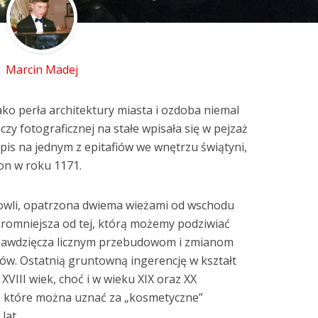
Marcin Madej
ako perła architektury miasta i ozdoba niemal
czy fotograficznej na stałe wpisała się w pejzaż
napis na jednym z epitafiów we wnętrzu świątyni,
on w roku 1171.
owli, opatrzona dwiema wieżami od wschodu
kromniejsza od tej, którą możemy podziwiać
a zawdzięcza licznym przebudowom i zmianom
w. Ostatnią gruntowną ingerencję w kształt
a XVIII wiek, choć i w wieku XIX oraz XX
, które można uznać za „kosmetyczne”
lat.