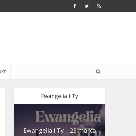
akt
Ewangelia i Ty
nia
Ewangelia i Ty – 23 marca
Ewangeli