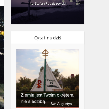
ks. Stefan Radziszewski
ks.
Cytat na dziś