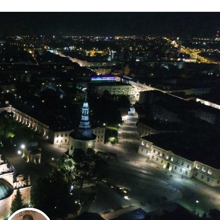
Stefan Radziszewski
ks. Stefan Radziszewski