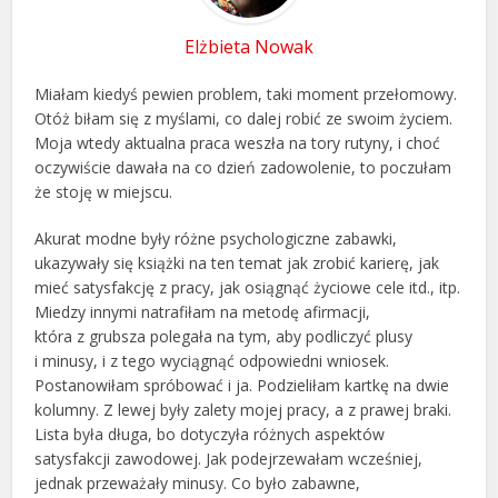
Elżbieta Nowak
Miałam kiedyś pewien problem, taki moment przełomowy.
Otóż biłam się z myślami, co dalej robić ze swoim życiem.
Moja wtedy aktualna praca weszła na tory rutyny, i choć
oczywiście dawała na co dzień zadowolenie, to poczułam
że stoję w miejscu.
Akurat modne były różne psychologiczne zabawki,
ukazywały się książki na ten temat jak zrobić karierę, jak
mieć satysfakcję z pracy, jak osiągnąć życiowe cele itd., itp.
Miedzy innymi natrafiłam na metodę afirmacji,
która z grubsza polegała na tym, aby podliczyć plusy
i minusy, i z tego wyciągnąć odpowiedni wniosek.
Postanowiłam spróbować i ja. Podzieliłam kartkę na dwie
kolumny. Z lewej były zalety mojej pracy, a z prawej braki.
Lista była długa, bo dotyczyła różnych aspektów
satysfakcji zawodowej. Jak podejrzewałam wcześniej,
jednak przeważały minusy. Co było zabawne,