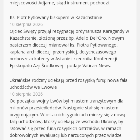
miejscowości Adjame, skąd instrument pochodzi.
Ks. Piotr Pytlowany biskupem w Kazachstanie
10 sierpnia 2026
Ojciec Święty przyjął rezygnację ordynariusza Karagandy w
Kazachstanie, złożoną przez bp. Adelio Dell’Oro. Nowym
pasterzem diecezji mianował ks. Piotra Pytlowanego,
kapłana archidiecezji przemyskiej, dotychczasowego
proboszcza katedry w Astanie i rzecznika Konferencji
Episkopatu Azji Środkowej - podaje Vatican News.
Ukraińskie rodziny uciekają przed rosyjską furią: nowa fala
uchodźców we Lwowie
10 sierpnia 2026
Od początku wojny Lwów był miastem tranzytowym dla
milionów przesiedleńców. Następnie stał się miastem
przyjmującym. W ostatnich tygodniach mierzy się z nową
falą uchodźców, którzy uciekają ze wschodu Ukrainy, by
ratować się przed furią rosyjskich ostrzałów, w ramach
dobrowolnych ewakuacji lub narzuconych przez władze.