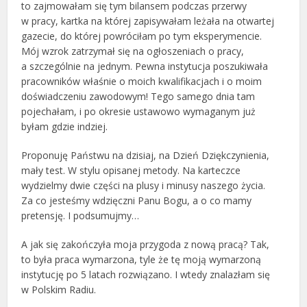
to zajmowałam się tym bilansem podczas przerwy
w pracy, kartka na której zapisywałam leżała na otwartej
gazecie, do której powróciłam po tym eksperymencie.
Mój wzrok zatrzymał się na ogłoszeniach o pracy,
a szczególnie na jednym. Pewna instytucja poszukiwała
pracowników właśnie o moich kwalifikacjach i o moim
doświadczeniu zawodowym! Tego samego dnia tam
pojechałam, i po okresie ustawowo wymaganym już
byłam gdzie indziej.
Proponuję Państwu na dzisiaj, na Dzień Dziękczynienia,
mały test. W stylu opisanej metody. Na karteczce
wydzielmy dwie części na plusy i minusy naszego życia.
Za co jesteśmy wdzięczni Panu Bogu, a o co mamy
pretensję. I podsumujmy…
A jak się zakończyła moja przygoda z nową pracą? Tak,
to była praca wymarzona, tyle że tę moją wymarzoną
instytucję po 5 latach rozwiązano. I wtedy znalazłam się
w Polskim Radiu.