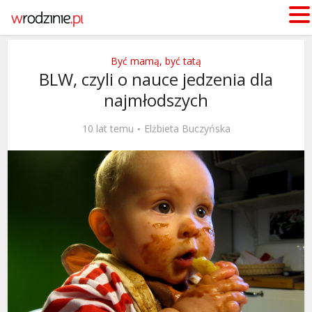
Być mamą, być tatą
BLW, czyli o nauce jedzenia dla
najmłodszych
10 lat temu
Elżbieta Buczyńska