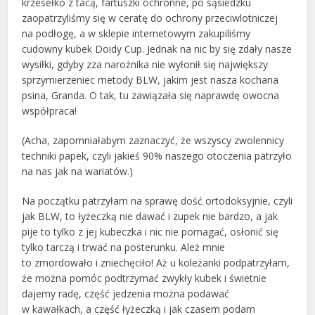
krzesełko z tacą, fartuszki ochronne, po sąsiedzku
zaopatrzyliśmy się w ceratę do ochrony przeciwlotniczej
na podłogę, a w sklepie internetowym zakupiliśmy
cudowny kubek Doidy Cup. Jednak na nic by się zdały nasze
wysiłki, gdyby zza narożnika nie wyłonił się największy
sprzymierzeniec metody BLW, jakim jest nasza kochana
psina, Granda. O tak, tu zawiązała się naprawdę owocna
współpraca!
(Acha, zapomniałabym zaznaczyć, że wszyscy zwolennicy
techniki papek, czyli jakieś 90% naszego otoczenia patrzyło
na nas jak na wariatów.)
Na początku patrzyłam na sprawę dość ortodoksyjnie, czyli
jak BLW, to łyżeczką nie dawać i zupek nie bardzo, a jak
pije to tylko z jej kubeczka i nic nie pomagać, osłonić się
tylko tarczą i trwać na posterunku. Ależ mnie
to zmordowało i zniechęciło! Aż u koleżanki podpatrzyłam,
że można pomóc podtrzymać zwykły kubek i świetnie
dajemy radę, część jedzenia można podawać
w kawałkach, a część łyżeczką i jak czasem podam