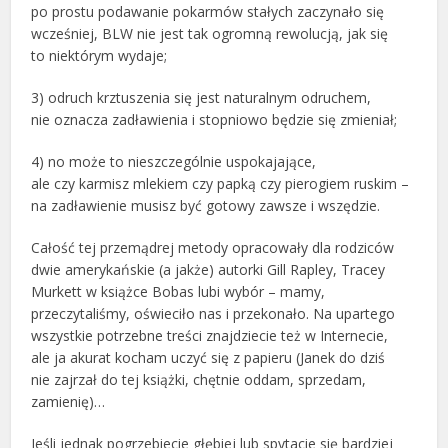
po prostu podawanie pokarmów stałych zaczynało się
wcześniej, BLW nie jest tak ogromną rewolucją, jak się
to niektórym wydaje;
3) odruch krztuszenia się jest naturalnym odruchem,
nie oznacza zadławienia i stopniowo będzie się zmieniał;
4) no może to nieszczególnie uspokajające,
ale czy karmisz mlekiem czy papką czy pierogiem ruskim –
na zadławienie musisz być gotowy zawsze i wszędzie.
Całość tej przemądrej metody opracowały dla rodziców
dwie amerykańskie (a jakże) autorki Gill Rapley, Tracey
Murkett w książce Bobas lubi wybór – mamy,
przeczytaliśmy, oświeciło nas i przekonało. Na upartego
wszystkie potrzebne treści znajdziecie też w Internecie,
ale ja akurat kocham uczyć się z papieru (Janek do dziś
nie zajrzał do tej książki, chętnie oddam, sprzedam,
zamienię)…
Jeśli jednak pogrzebiecie głębiej lub spytacie się bardziej