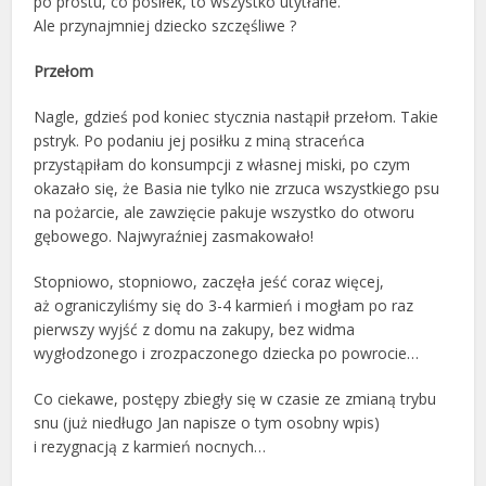
po prostu, co posiłek, to wszystko utytłane.
Ale przynajmniej dziecko szczęśliwe ?
Przełom
Nagle, gdzieś pod koniec stycznia nastąpił przełom. Takie
pstryk. Po podaniu jej posiłku z miną straceńca
przystąpiłam do konsumpcji z własnej miski, po czym
okazało się, że Basia nie tylko nie zrzuca wszystkiego psu
na pożarcie, ale zawzięcie pakuje wszystko do otworu
gębowego. Najwyraźniej zasmakowało!
Stopniowo, stopniowo, zaczęła jeść coraz więcej,
aż ograniczyliśmy się do 3-4 karmień i mogłam po raz
pierwszy wyjść z domu na zakupy, bez widma
wygłodzonego i zrozpaczonego dziecka po powrocie…
Co ciekawe, postępy zbiegły się w czasie ze zmianą trybu
snu (już niedługo Jan napisze o tym osobny wpis)
i rezygnacją z karmień nocnych…