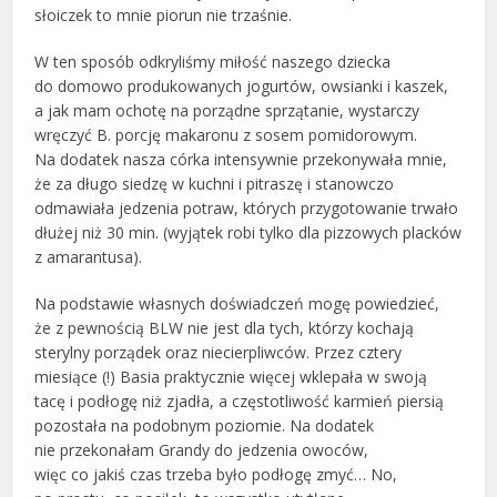
słoiczek to mnie piorun nie trzaśnie.
W ten sposób odkryliśmy miłość naszego dziecka
do domowo produkowanych jogurtów, owsianki i kaszek,
a jak mam ochotę na porządne sprzątanie, wystarczy
wręczyć B. porcję makaronu z sosem pomidorowym.
Na dodatek nasza córka intensywnie przekonywała mnie,
że za długo siedzę w kuchni i pitraszę i stanowczo
odmawiała jedzenia potraw, których przygotowanie trwało
dłużej niż 30 min. (wyjątek robi tylko dla pizzowych placków
z amarantusa).
Na podstawie własnych doświadczeń mogę powiedzieć,
że z pewnością BLW nie jest dla tych, którzy kochają
sterylny porządek oraz niecierpliwców. Przez cztery
miesiące (!) Basia praktycznie więcej wklepała w swoją
tacę i podłogę niż zjadła, a częstotliwość karmień piersią
pozostała na podobnym poziomie. Na dodatek
nie przekonałam Grandy do jedzenia owoców,
więc co jakiś czas trzeba było podłogę zmyć… No,