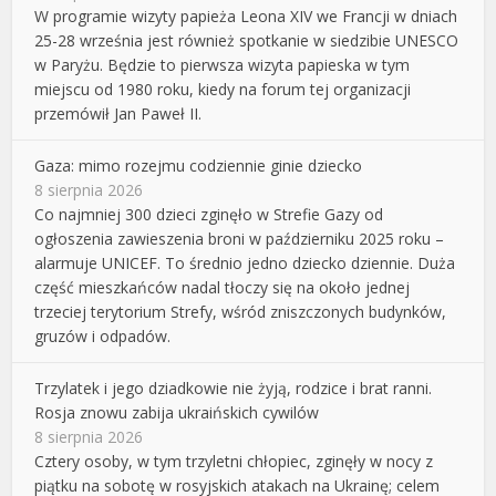
W programie wizyty papieża Leona XIV we Francji w dniach
25-28 września jest również spotkanie w siedzibie UNESCO
w Paryżu. Będzie to pierwsza wizyta papieska w tym
miejscu od 1980 roku, kiedy na forum tej organizacji
przemówił Jan Paweł II.
Gaza: mimo rozejmu codziennie ginie dziecko
8 sierpnia 2026
Co najmniej 300 dzieci zginęło w Strefie Gazy od
ogłoszenia zawieszenia broni w październiku 2025 roku –
alarmuje UNICEF. To średnio jedno dziecko dziennie. Duża
część mieszkańców nadal tłoczy się na około jednej
trzeciej terytorium Strefy, wśród zniszczonych budynków,
gruzów i odpadów.
Trzylatek i jego dziadkowie nie żyją, rodzice i brat ranni.
Rosja znowu zabija ukraińskich cywilów
8 sierpnia 2026
Cztery osoby, w tym trzyletni chłopiec, zginęły w nocy z
piątku na sobotę w rosyjskich atakach na Ukrainę; celem