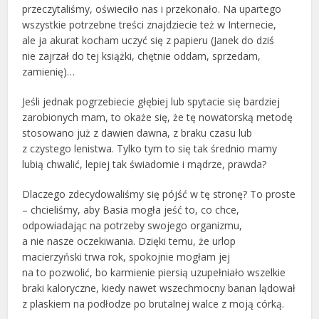
przeczytaliśmy, oświeciło nas i przekonało. Na upartego
wszystkie potrzebne treści znajdziecie też w Internecie,
ale ja akurat kocham uczyć się z papieru (Janek do dziś
nie zajrzał do tej książki, chętnie oddam, sprzedam,
zamienię)…
Jeśli jednak pogrzebiecie głębiej lub spytacie się bardziej
zarobionych mam, to okaże się, że tę nowatorską metodę
stosowano już z dawien dawna, z braku czasu lub
z czystego lenistwa. Tylko tym to się tak średnio mamy
lubią chwalić, lepiej tak świadomie i mądrze, prawda?
Dlaczego zdecydowaliśmy się pójść w tę stronę? To proste
– chcieliśmy, aby Basia mogła jeść to, co chce,
odpowiadając na potrzeby swojego organizmu,
a nie nasze oczekiwania. Dzięki temu, że urlop
macierzyński trwa rok, spokojnie mogłam jej
na to pozwolić, bo karmienie piersią uzupełniało wszelkie
braki kaloryczne, kiedy nawet wszechmocny banan lądował
z plaskiem na podłodze po brutalnej walce z moją córką.