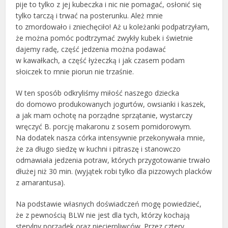
pije to tylko z jej kubeczka i nic nie pomagać, osłonić się
tylko tarczą i trwać na posterunku. Ależ mnie
to zmordowało i zniechęciło! Aż u koleżanki podpatrzyłam,
że można pomóc podtrzymać zwykły kubek i świetnie
dajemy radę, część jedzenia można podawać
w kawałkach, a część łyżeczką i jak czasem podam
słoiczek to mnie piorun nie trzaśnie.
W ten sposób odkryliśmy miłość naszego dziecka
do domowo produkowanych jogurtów, owsianki i kaszek,
a jak mam ochotę na porządne sprzątanie, wystarczy
wręczyć B. porcję makaronu z sosem pomidorowym.
Na dodatek nasza córka intensywnie przekonywała mnie,
że za długo siedzę w kuchni i pitraszę i stanowczo
odmawiała jedzenia potraw, których przygotowanie trwało
dłużej niż 30 min. (wyjątek robi tylko dla pizzowych placków
z amarantusa).
Na podstawie własnych doświadczeń mogę powiedzieć,
że z pewnością BLW nie jest dla tych, którzy kochają
sterylny porządek oraz niecierpliwców. Przez cztery