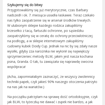
Szykujemy się do bitwy
Przygotowaliśmy się już merytorycznie, czas Barbary
nadszedł i ok. 7. miesiąca usiadła łaskawie. Teraz czekało
nas tylko zaopatrzenie się w arsenał środków trwałych.
W ulubionym sklepie każdego rodzica zakupiliśmy
krzesełko z tacą, fartuszki ochronne, po sąsiedzku
zaopatrzyliśmy się w ceratę do ochrony przeciwlotniczej
na podłogę, a w sklepie internetowym zakupiliśmy
cudowny kubek Doidy Cup. Jednak na nic by się zdały nasze
wysiłki, gdyby zza narożnika nie wyłonił się największy
sprzymierzeniec metody BLW, jakim jest nasza kochana
psina, Granda. O tak, tu zawiązała się naprawdę owocna
współpraca!
(Acha, zapomniałabym zaznaczyć, że wszyscy zwolennicy
techniki papek, czyli jakieś 90% naszego otoczenia patrzyło
na nas jak na wariatów.)
Na początku patrzyłam na sprawę dość ortodoksyjnie, czyli
jak BLW, to łyżeczką nie dawać i zupek nie bardzo, a jak