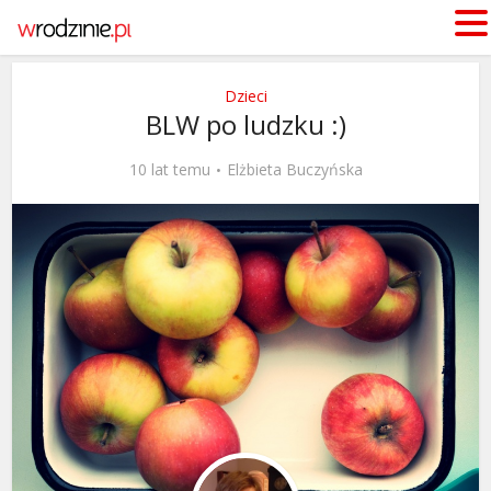
Dzieci
BLW po ludzku :)
10 lat temu
Elżbieta Buczyńska