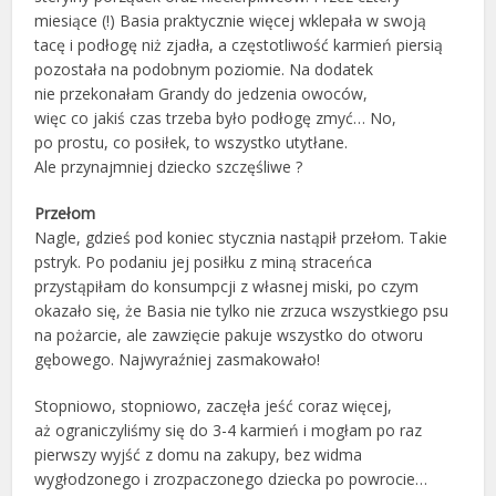
miesiące (!) Basia praktycznie więcej wklepała w swoją
tacę i podłogę niż zjadła, a częstotliwość karmień piersią
pozostała na podobnym poziomie. Na dodatek
nie przekonałam Grandy do jedzenia owoców,
więc co jakiś czas trzeba było podłogę zmyć… No,
po prostu, co posiłek, to wszystko utytłane.
Ale przynajmniej dziecko szczęśliwe ?
Przełom
Nagle, gdzieś pod koniec stycznia nastąpił przełom. Takie
pstryk. Po podaniu jej posiłku z miną straceńca
przystąpiłam do konsumpcji z własnej miski, po czym
okazało się, że Basia nie tylko nie zrzuca wszystkiego psu
na pożarcie, ale zawzięcie pakuje wszystko do otworu
gębowego. Najwyraźniej zasmakowało!
Stopniowo, stopniowo, zaczęła jeść coraz więcej,
aż ograniczyliśmy się do 3-4 karmień i mogłam po raz
pierwszy wyjść z domu na zakupy, bez widma
wygłodzonego i zrozpaczonego dziecka po powrocie…