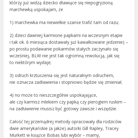
którzy już widzą dziecko dławiące się niepogryzioną
marchewką uspokajam, że
1) marchewka ma niewielkie szanse trafić tam od razu;
2) dzieci dawniej karmione papkami na wczesnym etapie
i tak ok. 6 miesiąca dostawały już kawałkowane jedzenie) –
po prostu podawanie pokarmów stałych zaczynało się
wcześniej, BLW nie jest tak ogromną rewolucją, jak się
to niektórym wydaje;
3) odruch krztuszenia się jest naturalnym odruchem,
nie oznacza zadławienia i stopniowo będzie się zmieniał;
4) no może to nieszczególnie uspokajające,
ale czy karmisz mlekiem czy papką czy pierogiem ruskim –
na zadławienie musisz być gotowy zawsze i wszędzie.
Całość tej przemądrej metody opracowały dla rodziców
dwie amerykańskie (a jakże) autorki Gill Rapley, Tracey
Murkett w książce Bobas lubi wybór – mamy,