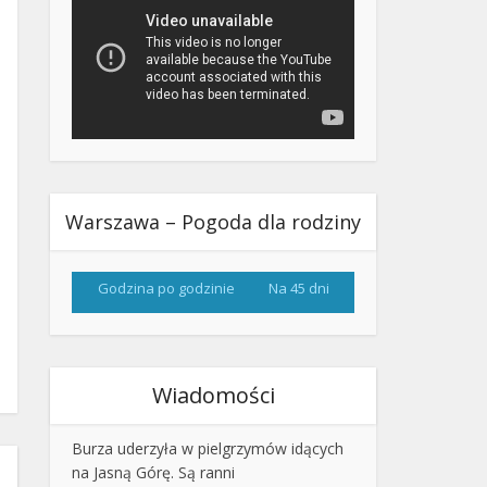
Warszawa – Pogoda dla rodziny
Godzina po godzinie
Na 45 dni
Wiadomości
Burza uderzyła w pielgrzymów idących
na Jasną Górę. Są ranni