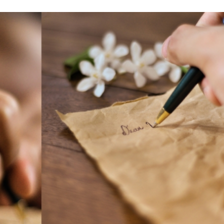
Stefan Radziszewski
ks. Stefan Radziszewski