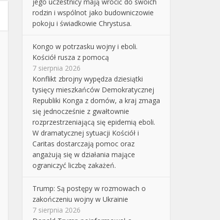
jego uczestnicy mają wrócić do swoich
rodzin i wspólnot jako budowniczowie
pokoju i świadkowie Chrystusa.
Kongo w potrzasku wojny i eboli.
Kościół rusza z pomocą
7 sierpnia 2026
Konflikt zbrojny wypędza dziesiątki
tysięcy mieszkańców Demokratycznej
Republiki Konga z domów, a kraj zmaga
się jednocześnie z gwałtownie
rozprzestrzeniającą się epidemią eboli.
W dramatycznej sytuacji Kościół i
Caritas dostarczają pomoc oraz
angażują się w działania mające
ograniczyć liczbę zakażeń.
Trump: Są postępy w rozmowach o
zakończeniu wojny w Ukrainie
7 sierpnia 2026