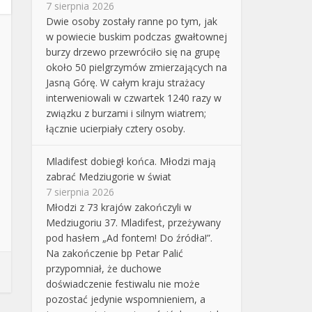
7 sierpnia 2026
Dwie osoby zostały ranne po tym, jak
w powiecie buskim podczas gwałtownej
burzy drzewo przewróciło się na grupę
około 50 pielgrzymów zmierzających na
Jasną Górę. W całym kraju strażacy
interweniowali w czwartek 1240 razy w
związku z burzami i silnym wiatrem;
łącznie ucierpiały cztery osoby.
Mladifest dobiegł końca. Młodzi mają
zabrać Medziugorie w świat
7 sierpnia 2026
Młodzi z 73 krajów zakończyli w
Medziugoriu 37. Mladifest, przeżywany
pod hasłem „Ad fontem! Do źródła!”.
Na zakończenie bp Petar Palić
przypomniał, że duchowe
doświadczenie festiwalu nie może
pozostać jedynie wspomnieniem, a