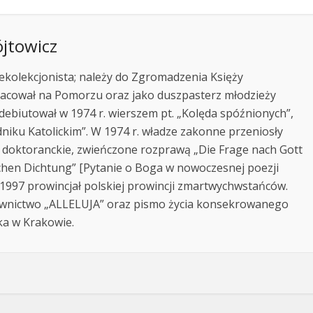
ójtowicz
 rekolekcjonista; należy do Zgromadzenia Księży
acował na Pomorzu oraz jako duszpasterz młodzieży
debiutował w 1974 r. wierszem pt. „Kolęda spóźnionych”,
iku Katolickim”. W 1974 r. władze zakonne przeniosły
a doktoranckie, zwieńczone rozprawą „Die Frage nach Gott
chen Dichtung” [Pytanie o Boga w nowoczesnej poezji
2-1997 prowincjał polskiej prowincji zmartwychwstańców.
wnictwo „ALLELUJA” oraz pismo życia konsekrowanego
ka w Krakowie.