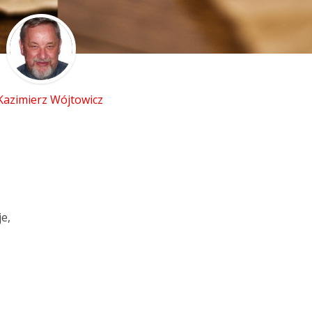
 Kazimierz Wójtowicz
je,