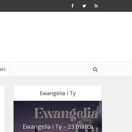
akt
Ewangelia i Ty
nia
Ewangelia i Ty – 23 marca
Ewangeli