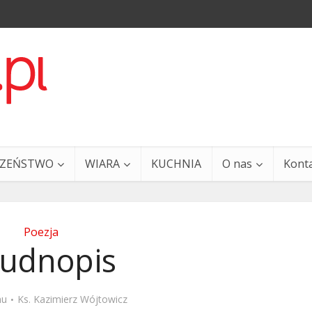
CZEŃSTWO
WIARA
KUCHNIA
O nas
Kont
Poezja
udnopis
a i Ty – 29 grudnia
Ewangelia i Ty – 27 grud
mu
Ks. Kazimierz Wójtowicz