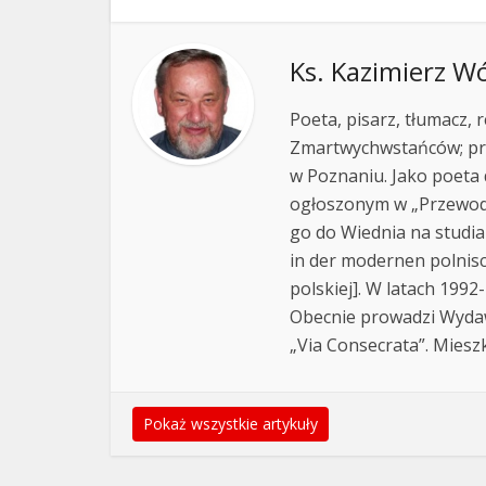
Ks. Kazimierz W
Poeta, pisarz, tłumacz,
Zmartwychwstańców; pr
w Poznaniu. Jako poeta 
ogłoszonym w „Przewodn
go do Wiednia na studi
in der modernen polnis
polskiej]. W latach 199
Obecnie prowadzi Wyda
„Via Consecrata”. Miesz
Pokaż wszystkie artykuły