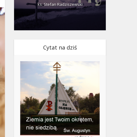
ks. Stefan Radziszewski
ks.
Cytat na dziś