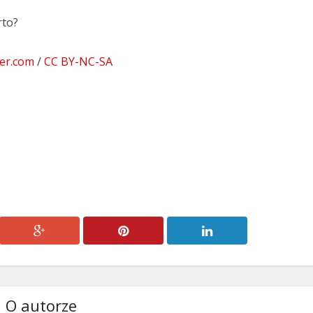
rto?
er.com
/
CC BY-NC-SA
O autorze