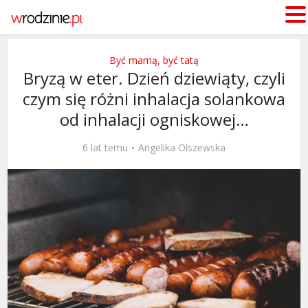
Być mamą, być tatą
Bryzą w eter. Dzień dziewiąty, czyli
czym się różni inhalacja solankowa
od inhalacji ogniskowej…
6 lat temu
Angelika Olszewska