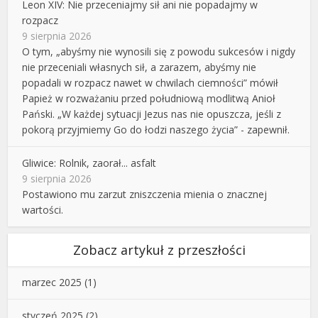
Leon XIV: Nie przeceniajmy sił ani nie popadajmy w
rozpacz
9 sierpnia 2026
O tym, „abyśmy nie wynosili się z powodu sukcesów i nigdy
nie przeceniali własnych sił, a zarazem, abyśmy nie
popadali w rozpacz nawet w chwilach ciemności” mówił
Papież w rozważaniu przed południową modlitwą Anioł
Pański. „W każdej sytuacji Jezus nas nie opuszcza, jeśli z
pokorą przyjmiemy Go do łodzi naszego życia” - zapewnił.
Gliwice: Rolnik, zaorał... asfalt
9 sierpnia 2026
Postawiono mu zarzut zniszczenia mienia o znacznej
wartości.
Zobacz artykuł z przeszłości
marzec 2025
(1)
styczeń 2025
(2)