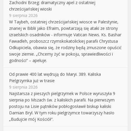
Zachodni Brzeg: dramatyczny apel z ostatniej
chrześcijańskiej wioski
9 sierpnia 2026
W Taybeh, ostatniej chrześcijańskiej wiosce w Palestynie,
znanej w Biblii jako Efraim, powtarzają się ataki ze strony
izraelskich osadników - informuje Vatican News. Ks. Bashar
Fawadleh, proboszcz rzymskokatolickiej parafii Chrystusa
Odkupiciela, obawia się, że rodziny będą zmuszone opuścić
swoje ziemie. „Chcemy żyć w pokoju, sprawiedliwości i
godności” – apeluje.
Od prawie 400 lat wędrują do Maryi. 389. Kaliska
Pielgrzymka już w trasie
9 sierpnia 2026
Najstarsza z pieszych pielgrzymek w Polsce wyruszyła 9
sierpnia po Mszach św. z kaliskich parafii. Na pierwszym
postoju na Lisie pątników pobłogosławił biskup kaliski
Damian Bryl. W tym roku pielgrzymce towarzyszy hasło
„Budujcie mój Kościół”.