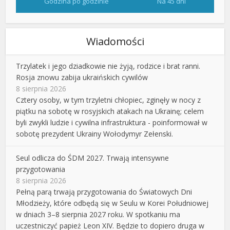
Godzina po godzinie
Na 45 dni
Wiadomości
Trzylatek i jego dziadkowie nie żyją, rodzice i brat ranni.
Rosja znowu zabija ukraińskich cywilów
8 sierpnia 2026
Cztery osoby, w tym trzyletni chłopiec, zginęły w nocy z
piątku na sobotę w rosyjskich atakach na Ukrainę; celem
byli zwykli ludzie i cywilna infrastruktura - poinformował w
sobotę prezydent Ukrainy Wołodymyr Zełenski.
Seul odlicza do ŚDM 2027. Trwają intensywne
przygotowania
8 sierpnia 2026
Pełną parą trwają przygotowania do Światowych Dni
Młodzieży, które odbędą się w Seulu w Korei Południowej
w dniach 3–8 sierpnia 2027 roku. W spotkaniu ma
uczestniczyć papież Leon XIV. Będzie to dopiero druga w