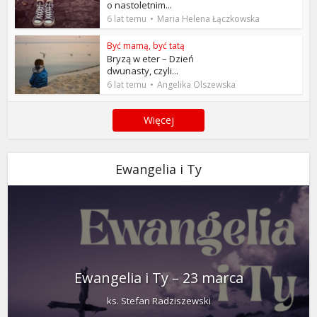
o nastoletnim...
6 lat temu
Maria Helena Łączkowska
Być mamą, być tatą
Bryzą w eter – Dzień
dwunasty, czyli...
6 lat temu
Angelika Olszewska
Więcej
Ewangelia i Ty
Ewangelia i Ty – 23 marca
ks. Stefan Radziszewski