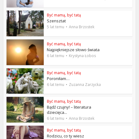
Być mamą, być tatą
Szensztat
5 lat temu
Anna Brzostek
Być mamą, być tatą
Najpiękniejsze słowo świata
6 lat temu
Krystyna Łobos
Być mamą, być tatą
Poroniłam…
6 lat temu
Zuzanna Zarzycka
Być mamą, być tatą
Bądź czujny! – literatura
dziecięca...
6 lat temu
Anna Brzostek
Być mamą, być tatą
Rodzicu, co ty wiesz