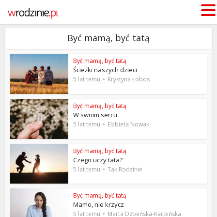
Być mamą, być tatą
Być mamą, być tatą
Ścieżki naszych dzieci
5 lat temu
Krystyna Łobos
Być mamą, być tatą
W swoim sercu
5 lat temu
Elżbieta Nowak
Być mamą, być tatą
Czego uczy tata?
5 lat temu
Tak Rodzinie
Być mamą, być tatą
Mamo, nie krzycz
5 lat temu
Marta Dzbeńska-Karpińska