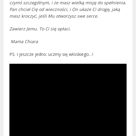
czymś szczególnym, i że masz wielką misję do spełnienia.
Pan chciał Cię od wieczności, i On ukaże Ci drogę, jaką
masz kroczyć, jeśli Mu otworzysz swe serce.
Zawierz Jemu. To Ci się opłaci.
Mama Chiara
PS. I jeszcze jedno: uczmy się włoskiego…!