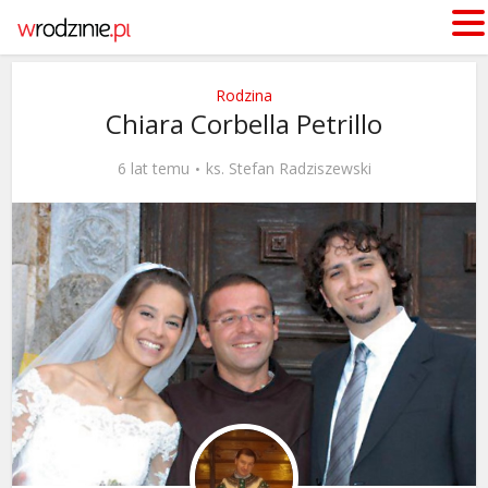
Rodzina
Chiara Corbella Petrillo
6 lat temu
ks. Stefan Radziszewski