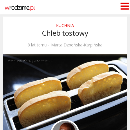
KUCHNIA
Chleb tostowy
8 lat temu
Marta Dzbeńska-Karpińska