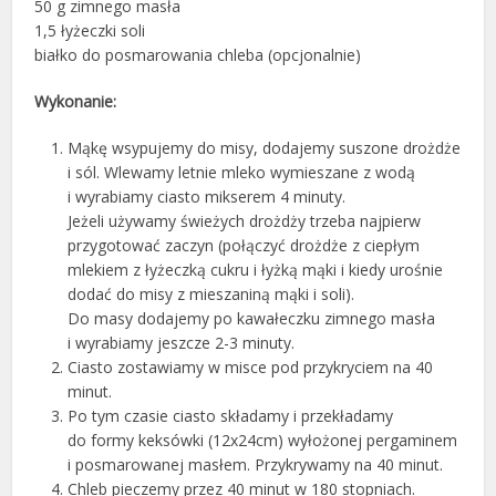
50 g zimnego masła
1,5 łyżeczki soli
białko do posmarowania chleba (opcjonalnie)
Wykonanie:
Mąkę wsypujemy do misy, dodajemy suszone drożdże
i sól. Wlewamy letnie mleko wymieszane z wodą
i wyrabiamy ciasto mikserem 4 minuty.
Jeżeli używamy świeżych drożdży trzeba najpierw
przygotować zaczyn (połączyć drożdże z ciepłym
mlekiem z łyżeczką cukru i łyżką mąki i kiedy urośnie
dodać do misy z mieszaniną mąki i soli).
Do masy dodajemy po kawałeczku zimnego masła
i wyrabiamy jeszcze 2-3 minuty.
Ciasto zostawiamy w misce pod przykryciem na 40
minut.
Po tym czasie ciasto składamy i przekładamy
do formy keksówki (12x24cm) wyłożonej pergaminem
i posmarowanej masłem. Przykrywamy na 40 minut.
Chleb pieczemy przez 40 minut w 180 stopniach.