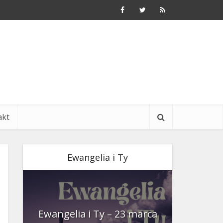
akt
Ewangelia i Ty
nia
Ewangelia i Ty – 23 marca
Ewangeli