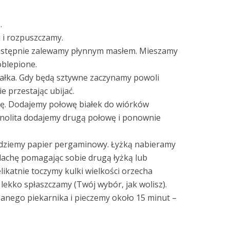
.
 i rozpuszczamy.
następnie zalewamy płynnym masłem. Mieszamy
oblepione.
ałka. Gdy będą sztywne zaczynamy powoli
e przestając ubijać.
. Dodajemy połowę białek do wiórków
dnolita dodajemy drugą połowę i ponownie
adziemy papier pergaminowy. Łyżką nabieramy
blachę pomagając sobie drugą łyżką lub
likatnie toczymy kulki wielkości orzecha
 lekko spłaszczamy (Twój wybór, jak wolisz).
anego piekarnika i pieczemy około 15 minut –