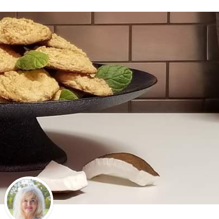
Stefan Radziszewski
ks. Stefan Radziszewski