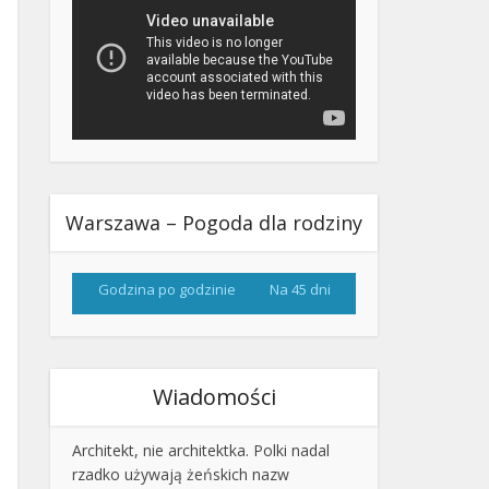
Warszawa – Pogoda dla rodziny
Godzina po godzinie
Na 45 dni
Wiadomości
Architekt, nie architektka. Polki nadal
rzadko używają żeńskich nazw