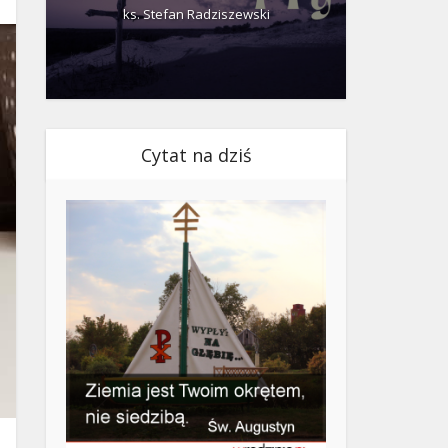
ks. Stefan Radziszewski
ks.
Cytat na dziś