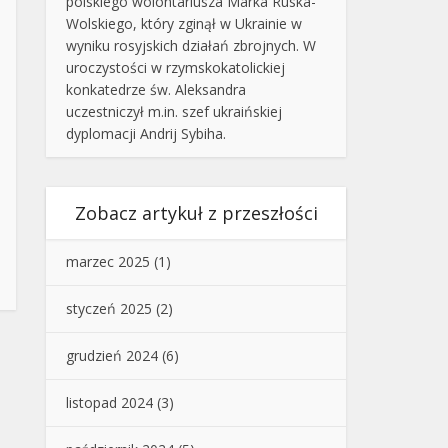
polskiego wolontariusza Marka Ruska-
Wolskiego, który zginął w Ukrainie w
wyniku rosyjskich działań zbrojnych. W
uroczystości w rzymskokatolickiej
konkatedrze św. Aleksandra
uczestniczył m.in. szef ukraińskiej
dyplomacji Andrij Sybiha.
Zobacz artykuł z przeszłości
marzec 2025
(1)
styczeń 2025
(2)
grudzień 2024
(6)
listopad 2024
(3)