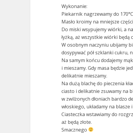
Wykonanie:
Piekarnik nagrzewamy do 170°C
Masło kroimy na mniejsze części
Do miski wsypujemy wiórki, a 
łyżką, aż wszystkie wiórki będą 
W osobnym naczyniu ubijamy bi
dosypywać pół szklanki cukru, ni
Na samym końcu dodajemy mąkę
i mieszamy. Gdy masa będzie je
delikatnie mieszamy.
Na dużą blachę do pieczenia kł
ciasto i delikatnie zsuwamy na 
w zwilżonych dłoniach bardzo de
włoskiego, układamy na blasze i
Ciasteczka wstawiamy do rozgrz
aż będą złote.
Smacznego