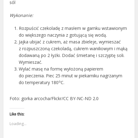
sól
Wykonanie:
Rozpuścić czekoladę z masłem w garnku wstawionym
do większego naczynia z gotującą się wodą.
Jajka ubijać z cukrem, aż masa zbieleje, wymieszać
z rozpuszczoną czekoladą, cukrem waniliowym i mąką
dodawaną po 2 łyżki. Dodać śmietanę i szczyptę soli.
Wymieszać.
Wylać masę na formę wyłożoną papierem
do pieczenia. Piec 25 minut w piekarniku nagrzanym
o
do temperatury 180
C.
Foto: gorka arcocha/Flickr/CC BY-NC-ND 2.0
Like this:
Loading...