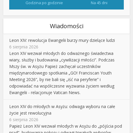
Godzina po godzinie
Na 45 dni
Wiadomości
Leon XIV: rewolucja Ewangelii burzy mury dzielące ludzi
6 sierpnia 2026
Leon XIV wezwał młodych do odważnego świadectwa
wiary, służby i budowania „cywilizacji miłości”. Podczas
Mszy św. w Asyżu Papież zachęcał uczestników
międzynarodowego spotkania „GO! Franciscan Youth
Meeting 2026”, by nie bali się „iść na peryferie” i
odpowiadać na współczesne wyzwania życiem według
Ewangelii - relacjonuje Vatican News.
Leon XIV do młodych w Asyżu: odwaga wyboru na całe
życie jest rewolucyjna
6 sierpnia 2026
Papież Leon XIV wezwał młodych w Asyżu do „pójścia pod
prąd”, budowania pokoju i odwagi trwałych wyborów.