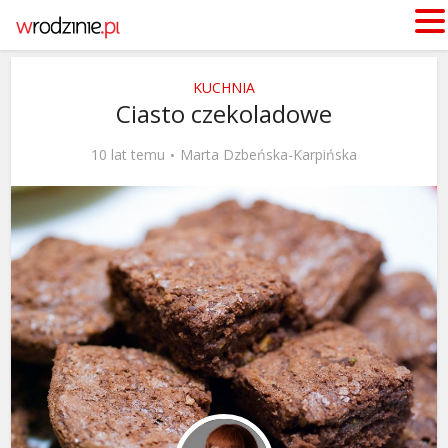
KUCHNIA
Ciasto czekoladowe
10 lat temu
Marta Dzbeńska-Karpińska