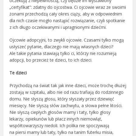
oczekują z niepewnością, czy będzie im wystawiony
„certyfikat”: zdatny do ojcostwa. Ci ojcowie wraz ze swoimi
żonami przechodzą cały okres ciąży, aby w odpowiednim
dla nich czasie mogło nastąpić rozwiązanie, czyli spotkanie
z ich długo oczekiwanymi i upragnionymi dziećmi.
Ojcowie adopcyjni, to zwykli ojcowie. Czasami tylko mogą
usłyszeć pytanie, dlaczego nie mają własnych dzieci?
Ale takie pytania stawiają tylko ci, którzy nie rozumieją
adopcji, bo przecież te dzieci, to ich dzieci.
Te dzieci
Przychodzą na świat tak jak inne dzieci, może trochę dłużej
zostają w szpitalu, albo nie od razu trafiają do rodzinnego
domu. Nie słyszą głosu, który słyszały przez dziewięć
miesięcy. Nie słyszą słów zachwytu, a słowa pełne litości.
Nie słyszą ciepłych głosów mamy i taty, tylko głosy
lekarzy, opiekunów lub płacz innych niemowląt,
współtowarzyszy niedoli. Ich polika nie spoczywają
na piersi mamy lub taty, tylko na tanim futerku misia,