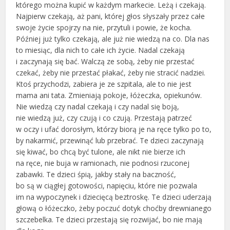
którego można kupić w każdym markecie. Leżą i czekają.
Najpierw czekają, aż pani, której głos słyszały przez całe
swoje życie spojrzy na nie, przytuli i powie, że kocha.
Później już tylko czekają, ale już nie wiedzą na co. Dla nas
to miesiąc, dla nich to całe ich życie. Nadal czekają
i zaczynają się bać. Walczą ze sobą, żeby nie przestać
czekać, żeby nie przestać płakać, żeby nie stracić nadziei.
Ktoś przychodzi, zabiera je ze szpitala, ale to nie jest
mama ani tata. Zmieniają pokoje, łóżeczka, opiekunów.
Nie wiedzą czy nadal czekają i czy nadal się boją,
nie wiedzą już, czy czują i co czują. Przestają patrzeć
w oczy i ufać dorosłym, którzy biorą je na ręce tylko po to,
by nakarmić, przewinąć lub przebrać. Te dzieci zaczynają
się kiwać, bo chcą być tulone, ale nikt nie bierze ich
na ręce, nie buja w ramionach, nie podnosi rzuconej
zabawki. Te dzieci śpią, jakby stały na baczność,
bo są w ciągłej gotowości, napięciu, które nie pozwala
im na wypoczynek i dziecięcą beztroskę. Te dzieci uderzają
głową o łóżeczko, żeby poczuć dotyk choćby drewnianego
szczebelka. Te dzieci przestają się rozwijać, bo nie mają