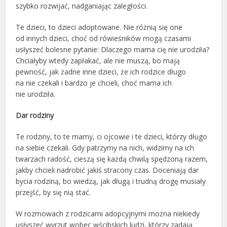
szybko rozwijać, nadganiając zaległości.
Te dzieci, to dzieci adoptowane. Nie różnią się one
od innych dzieci, choć od rówieśników mogą czasami
usłyszeć bolesne pytanie: Dlaczego mama cię nie urodziła?
Chciałyby wtedy zapłakać, ale nie muszą, bo mają
pewność, jak żadne inne dzieci, że ich rodzice długo
na nie czekali i bardzo je chcieli, choć mama ich
nie urodziła.
Dar rodziny
Te rodziny, to te mamy, ci ojcowie i te dzieci, którzy długo
na siebie czekali. Gdy patrzymy na nich, widzimy na ich
twarzach radość, cieszą się każdą chwilą spędzoną razem,
jakby chcieli nadrobić jakiś stracony czas. Doceniają dar
bycia rodziną, bo wiedzą, jak długą i trudną drogę musiały
przejść, by się nią stać.
W rozmowach z rodzicami adopcyjnymi można niekiedy
usłyszeć wyrzut wobec wścibskich ludzi, którzy zadają