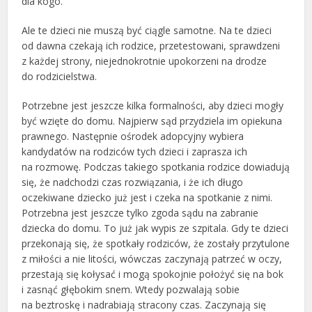
dla kogo.
Ale te dzieci nie muszą być ciągle samotne. Na te dzieci
od dawna czekają ich rodzice, przetestowani, sprawdzeni
z każdej strony, niejednokrotnie upokorzeni na drodze
do rodzicielstwa.
Potrzebne jest jeszcze kilka formalności, aby dzieci mogły
być wzięte do domu. Najpierw sąd przydziela im opiekuna
prawnego. Następnie ośrodek adopcyjny wybiera
kandydatów na rodziców tych dzieci i zaprasza ich
na rozmowę. Podczas takiego spotkania rodzice dowiadują
się, że nadchodzi czas rozwiązania, i że ich długo
oczekiwane dziecko już jest i czeka na spotkanie z nimi.
Potrzebna jest jeszcze tylko zgoda sądu na zabranie
dziecka do domu. To już jak wypis ze szpitala. Gdy te dzieci
przekonają się, że spotkały rodziców, że zostały przytulone
z miłości a nie litości, wówczas zaczynają patrzeć w oczy,
przestają się kołysać i mogą spokojnie położyć się na bok
i zasnąć głębokim snem. Wtedy pozwalają sobie
na beztroskę i nadrabiają stracony czas. Zaczynają się