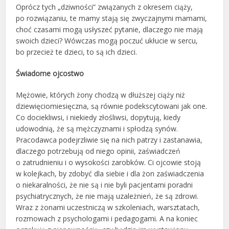
Oprócz tych „dziwności” związanych z okresem ciąży,
po rozwiązaniu, te mamy stają się zwyczajnymi mamami,
choć czasami mogą usłyszeć pytanie, dlaczego nie mają
swoich dzieci? Wówczas mogą poczuć ukłucie w sercu,
bo przecież te dzieci, to są ich dzieci.
Świadome ojcostwo
Mężowie, których żony chodzą w dłuższej ciąży niż
dziewięciomiesięczna, są równie podekscytowani jak one.
Co dociekliwsi, i niekiedy złośliwsi, dopytują, kiedy
udowodnią, że są mężczyznami i spłodzą synów.
Pracodawca podejrzliwie się na nich patrzy i zastanawia,
dlaczego potrzebują od niego opinii, zaświadczeń
o zatrudnieniu i o wysokości zarobków. Ci ojcowie stoją
w kolejkach, by zdobyć dla siebie i dla żon zaświadczenia
o niekaralności, że nie są i nie byli pacjentami poradni
psychiatrycznych, że nie mają uzależnień, że są zdrowi.
Wraz z żonami uczestniczą w szkoleniach, warsztatach,
rozmowach z psychologami i pedagogami. A na koniec