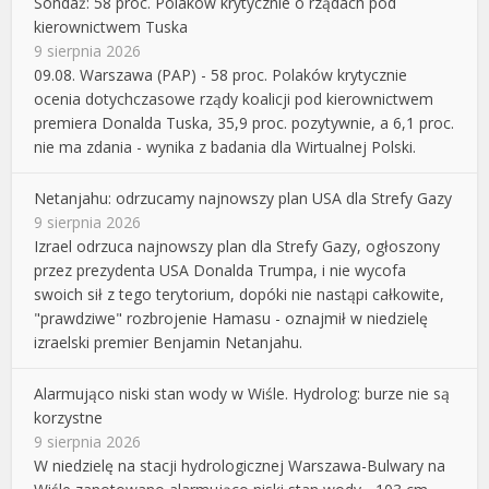
Sondaż: 58 proc. Polaków krytycznie o rządach pod
kierownictwem Tuska
9 sierpnia 2026
09.08. Warszawa (PAP) - 58 proc. Polaków krytycznie
ocenia dotychczasowe rządy koalicji pod kierownictwem
premiera Donalda Tuska, 35,9 proc. pozytywnie, a 6,1 proc.
nie ma zdania - wynika z badania dla Wirtualnej Polski.
Netanjahu: odrzucamy najnowszy plan USA dla Strefy Gazy
9 sierpnia 2026
Izrael odrzuca najnowszy plan dla Strefy Gazy, ogłoszony
przez prezydenta USA Donalda Trumpa, i nie wycofa
swoich sił z tego terytorium, dopóki nie nastąpi całkowite,
"prawdziwe" rozbrojenie Hamasu - oznajmił w niedzielę
izraelski premier Benjamin Netanjahu.
Alarmująco niski stan wody w Wiśle. Hydrolog: burze nie są
korzystne
9 sierpnia 2026
W niedzielę na stacji hydrologicznej Warszawa-Bulwary na